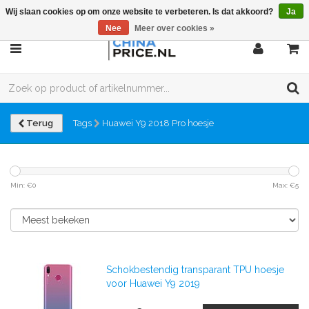
Wij slaan cookies op om onze website te verbeteren. Is dat akkoord?
Ja
Nee
Meer over cookies »
Terug
Tags
Huawei Y9 2018 Pro hoesje
Min: €
0
Max: €
5
Schokbestendig transparant TPU hoesje
voor Huawei Y9 2019