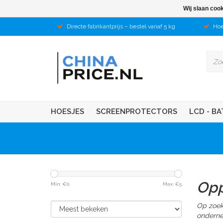
Wij slaan coo
Directe fabrikantprijs – bestel vanaf 5 kg
Hoe
HOESJES
SCREENPROTECTORS
LCD - BA
Opp
Min: €
0
Max: €
5
Op zoek
onderne