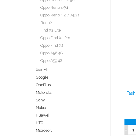
Oppo Reno 4 5G
Oppo Reno 4 Z / A92s
Reno2
Find X2 Lite
Oppo Find X2 Pro
Oppo Find X2
Oppo A58 4G
Oppo A59 4G
XiaoMi
Google
OnePlus
Motorola
Fash
Sony
Nokia
Huawei
HTC
Microsoft