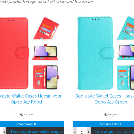
ieve producten zijn direct uit voorraad leverbaar.
style Wallet Cases Hoesje voor
Bookstyle Wallet Cases Hoesj
Oppo A17 Rood
Oppo A17 Groen
€--,--
€--,--
Voorraad: 8
Voorraad: 11
Toevoegen aan winkelwagen
Toevoegen aan wink