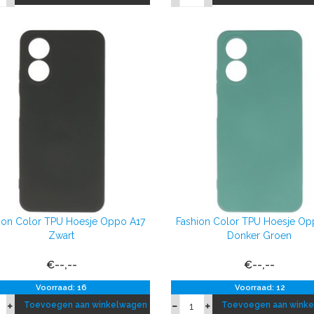
ion Color TPU Hoesje Oppo A17
Fashion Color TPU Hoesje Op
Zwart
Donker Groen
€--,--
€--,--
Voorraad: 16
Voorraad: 12
Toevoegen aan winkelwagen
Toevoegen aan wink