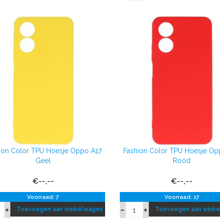
ion Color TPU Hoesje Oppo A17
Fashion Color TPU Hoesje Op
Geel
Rood
€--,--
€--,--
Voorraad: 7
Voorraad: 17
Toevoegen aan winkelwagen
Toevoegen aan wink