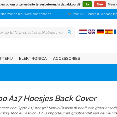
kies op om onze website te verbeteren. Is dat akkoord?
Ja
Nee
Meer 
sjes voor de nieuwste smartphones
Voor 17:00 besteld, vandaag in
TTERIJ
ELEKTRONICA
ACCESSORIES
o A17 Hoesjes Back Cover
 naar een Oppo A17 hoesje? MobielFashion.nl heeft een groot assort
ming. Mobiel Fashion B.V. is importeur en groothandel van de nieuw