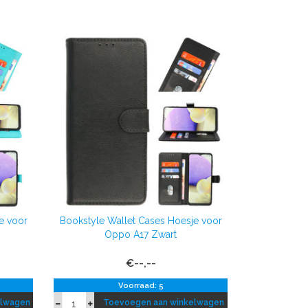
e voor
Bookstyle Wallet Cases Hoesje voor
Oppo A17 Zwart
€--,--
Voorraad: 5
elwagen
Toevoegen aan winkelwagen