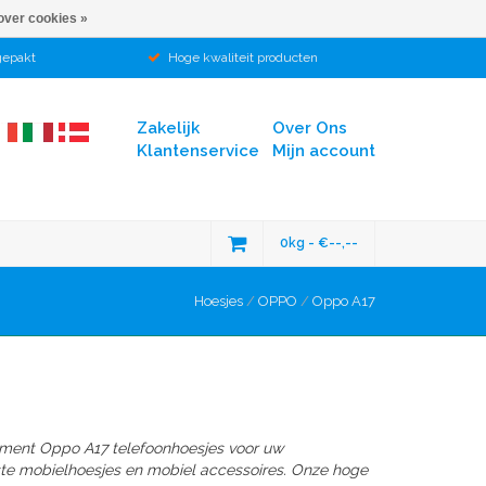
over cookies »
gepakt
Hoge kwaliteit producten
Zakelijk
Over Ons
Klantenservice
Mijn account
0kg - €--,--
Hoesjes
/
OPPO
/
Oppo A17
iment Oppo A17 telefoonhoesjes voor uw
ste mobielhoesjes en mobiel accessoires. Onze hoge