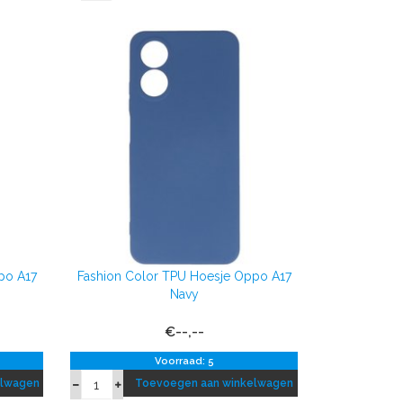
po A17
Fashion Color TPU Hoesje Oppo A17
Navy
€--,--
Voorraad: 5
elwagen
Toevoegen aan winkelwagen