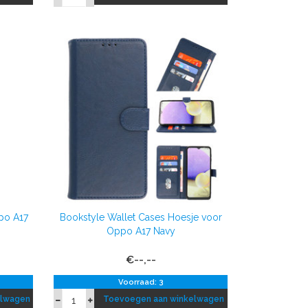
po A17
Bookstyle Wallet Cases Hoesje voor
Oppo A17 Navy
€--,--
Voorraad: 3
elwagen
Toevoegen aan winkelwagen