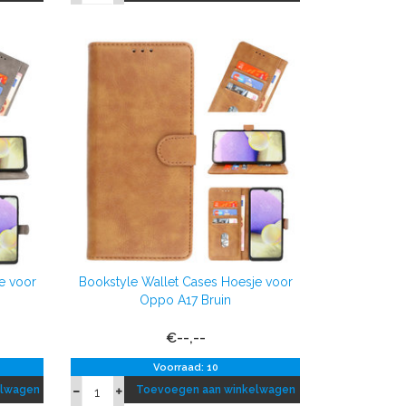
e voor
Bookstyle Wallet Cases Hoesje voor
Oppo A17 Bruin
€--,--
Voorraad: 10
elwagen
Toevoegen aan winkelwagen