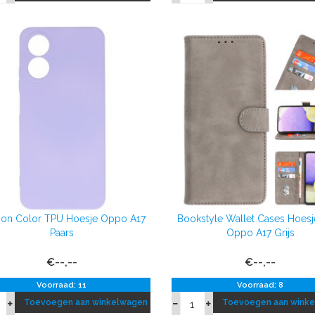
ion Color TPU Hoesje Oppo A17
Bookstyle Wallet Cases Hoesj
Paars
Oppo A17 Grijs
€--,--
€--,--
Voorraad: 11
Voorraad: 8
Toevoegen aan winkelwagen
Toevoegen aan wink