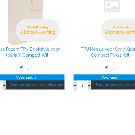
Staffelkorting
Staffelkorting
€tot 20% korting
€tot 20% kort
ss Pattern TPU Bookstyle voor
TPU Hoesje voor Sony Xper
Xperia X Compact Wit
Compact F5321 Wit -
€--,--
€--,--
Voorraad: 4
Voorraad: 5
Toevoegen aan winkelwagen
Toevoegen aan wink