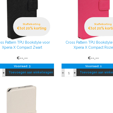
Staffelkorting
Staffelkorting
€tot 20% korting
€tot 20% kort
ss Pattern TPU Bookstyle voor
Cross Pattern TPU Bookstyle
Xperia X Compact Zwart
Xperia X Compact Roz
€--,--
€--,--
Voorraad: 3
Voorraad: 1
Toevoegen aan winkelwagen
Toevoegen aan wink