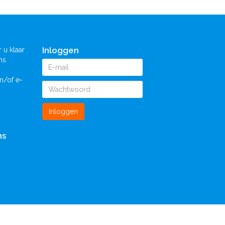
Inloggen
 u klaar
ns
n/of e-
Inloggen
ns