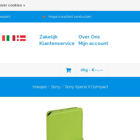
over cookies »
gepakt
Hoge kwaliteit producten
Zakelijk
Over Ons
Klantenservice
Mijn account
0kg - €--,--
Hoesjes
/
Sony
/
Sony Xperia X Compact