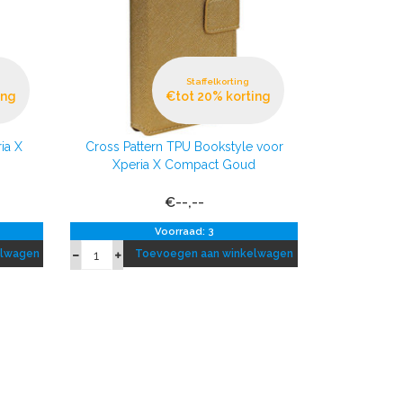
Staffelkorting
ing
€tot 20% korting
ia X
Cross Pattern TPU Bookstyle voor
Xperia X Compact Goud
€--,--
Voorraad: 3
elwagen
Toevoegen aan winkelwagen