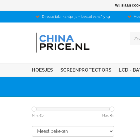
Wij slaan coo
Directe fabrikantprijs – bestel vanaf 5 kg
Hoe
HOESJES
SCREENPROTECTORS
LCD - BA
Min: €
0
Max: €
5