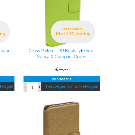
Staffelkorting
ing
€tot 20% korting
 voor
Cross Pattern TPU Bookstyle voor
e
Xperia X Compact Groen
€--,--
Voorraad: 1
elwagen
Toevoegen aan winkelwagen