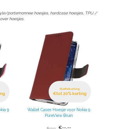
style/portemonnee hoesjes, hardcase hoesjes, TPU /
over hoesjes.
Staffelkorting
ing
€tot 20% korting
kia 9
Wallet Cases Hoesje voor Nokia 9
PureView Bruin
€--,--
€--,--