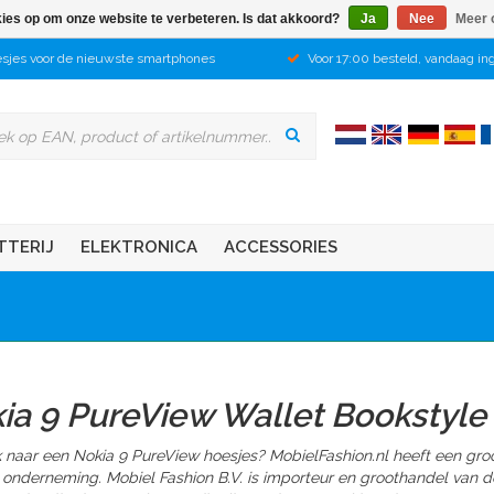
kies op om onze website te verbeteren. Is dat akkoord?
Ja
Nee
Meer 
sjes voor de nieuwste smartphones
Voor 17:00 besteld, vandaag in
TTERIJ
ELEKTRONICA
ACCESSORIES
ia 9 PureView Wallet Bookstyle
 naar een Nokia 9 PureView hoesjes? MobielFashion.nl heeft een gro
 onderneming. Mobiel Fashion B.V. is importeur en groothandel van d