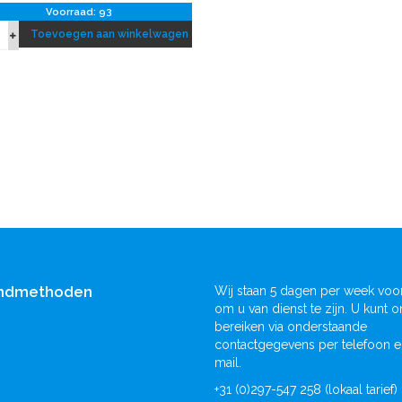
Voorraad: 93
Toevoegen aan winkelwagen
ndmethoden
Wij staan 5 dagen per week voor
om u van dienst te zijn. U kunt o
bereiken via onderstaande
contactgegevens per telefoon e
mail.
+31 (0)297-547 258 (lokaal tarief)