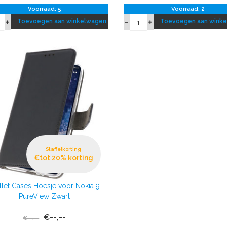
Voorraad: 5
Voorraad: 2
Toevoegen aan winkelwagen
Toevoegen aan wink
Staffelkorting
€tot 20% korting
let Cases Hoesje voor Nokia 9
PureView Zwart
€--,--
€--,--