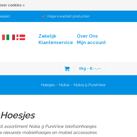
over cookies »
gepakt
Hoge kwaliteit producten
Zakelijk
Over Ons
Klantenservice
Mijn account
0kg - €--,--
Hoesjes
/
Nokia
/
Nokia 9 PureView
 Hoesjes
ot assortiment Nokia 9 PureView telefoonhoesjes
e nieuwste mobielhoesjes en mobiel accessoires.