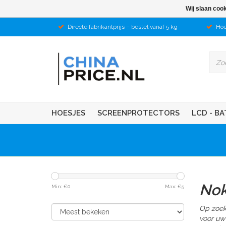
Wij slaan coo
Directe fabrikantprijs – bestel vanaf 5 kg
Hoe
HOESJES
SCREENPROTECTORS
LCD - BA
Nok
Min: €
0
Max: €
5
Op zoek
voor uw