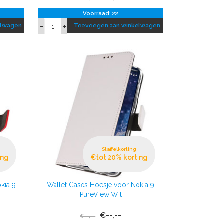
Voorraad: 22
elwagen
Toevoegen aan winkelwagen
Staffelkorting
ing
€tot 20% korting
kia 9
Wallet Cases Hoesje voor Nokia 9
PureView Wit
€--,--
€--,--