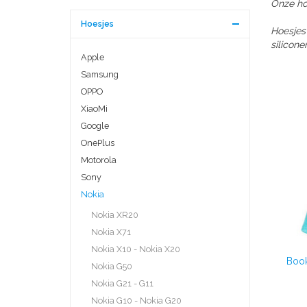
Onze hog
Hoesjes
Hoesjes
silicone
Apple
Samsung
OPPO
XiaoMi
Google
OnePlus
Motorola
Sony
Nokia
Nokia XR20
Nokia X71
Nokia X10 - Nokia X20
Book
Nokia G50
Nokia G21 - G11
Nokia G10 - Nokia G20