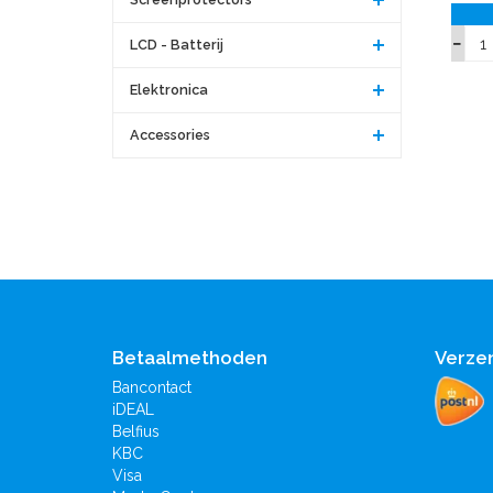
LCD - Batterij
Elektronica
Accessories
Betaalmethoden
Verze
Bancontact
iDEAL
Belfius
KBC
Visa