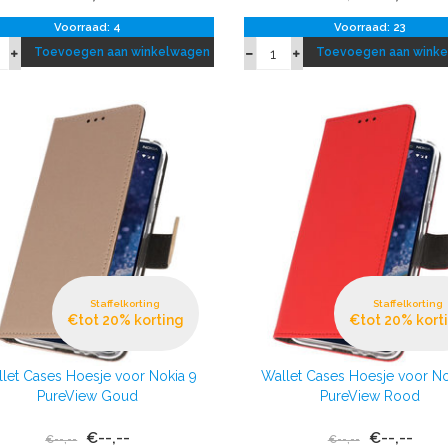
Voorraad: 4
Voorraad: 23
Toevoegen aan winkelwagen
Toevoegen aan wink
Staffelkorting
Staffelkorting
€tot 20% korting
€tot 20% kort
let Cases Hoesje voor Nokia 9
Wallet Cases Hoesje voor No
PureView Goud
PureView Rood
€--,--
€--,--
€--,--
€--,--