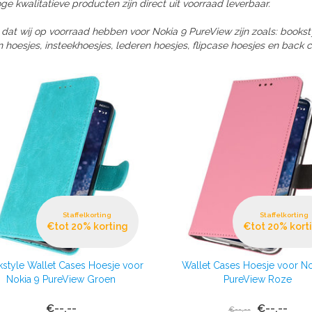
e kwalitatieve producten zijn direct uit voorraad leverbaar.
 dat wij op voorraad hebben voor Nokia 9 PureView zijn zoals: book
n hoesjes, insteekhoesjes, lederen hoesjes, flipcase hoesjes en back c
Staffelkorting
Staffelkorting
€tot 20% korting
€tot 20% kort
style Wallet Cases Hoesje voor
Wallet Cases Hoesje voor No
Nokia 9 PureView Groen
PureView Roze
€--,--
€--,--
€--,--