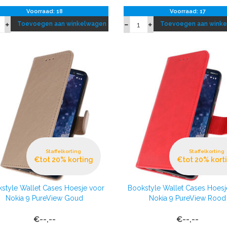
Voorraad: 18
Voorraad: 17
Toevoegen aan winkelwagen
Toevoegen aan wink
Staffelkorting
Staffelkorting
€tot 20% korting
€tot 20% kort
style Wallet Cases Hoesje voor
Bookstyle Wallet Cases Hoesj
Nokia 9 PureView Goud
Nokia 9 PureView Rood
€--,--
€--,--