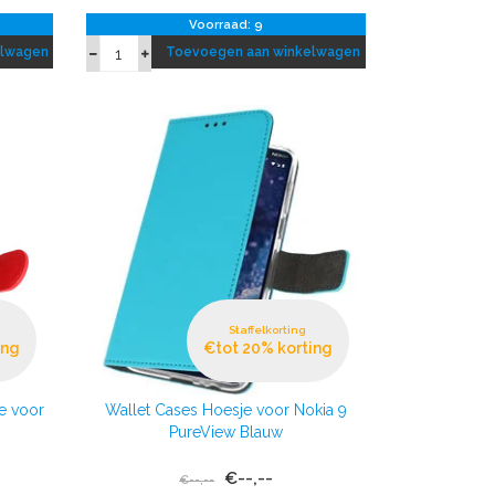
Voorraad: 9
elwagen
Toevoegen aan winkelwagen
Staffelkorting
ing
€tot 20% korting
e voor
Wallet Cases Hoesje voor Nokia 9
PureView Blauw
€--,--
€--,--