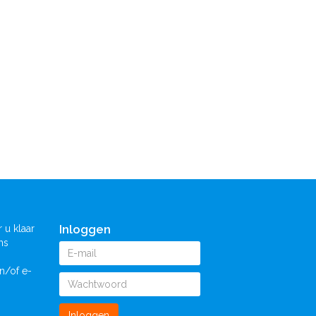
Inloggen
 u klaar
ns
n/of e-
Inloggen