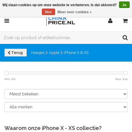
Wij slaan cookies op om onze website te verbeteren. Is dat akkoord?
Ja
Nee
Meer over cookies »
Terug
Hoesjes
Apple
iPhone X & XS
Min: €
0
Max: €
10
Waarom onze iPhone X - XS collectie?