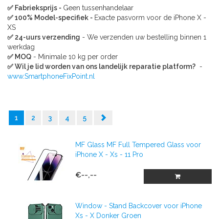
✅ Fabrieksprijs -
Geen tussenhandelaar
✅ 100% Model-specifiek -
Exacte pasvorm voor de iPhone X -
XS
✅ 24-uurs verzending
- We verzenden uw bestelling binnen 1
werkdag
✅ MOQ
- Minimale 10 kg per order
✅ Wil je lid worden van ons landelijk reparatie platform?
-
www.SmartphoneFixPoint.nl
1
2
3
4
5
MF Glass MF Full Tempered Glass voor
iPhone X - Xs - 11 Pro
€--,--
Window - Stand Backcover voor iPhone
Xs - X Donker Groen