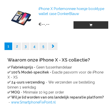
iPhone X Portemonnee hoesje booktype
wallet case DonkerBlauw
€--,--
1
2
3
4
5
Waarom onze iPhone X - XS collectie?
✅ Fabrieksprijs -
Geen tussenhandelaar
✅ 100% Model-specifiek -
Exacte pasvorm voor de iPhone
X - XS
✅ 24-uurs verzending
- We verzenden uw bestelling
binnen 1 werkdag
✅ MOQ
- Minimale 10 kg per order
✅ Wil je lid worden van ons landelijk reparatie platform?
-
www.SmartphoneFixPoint.nl