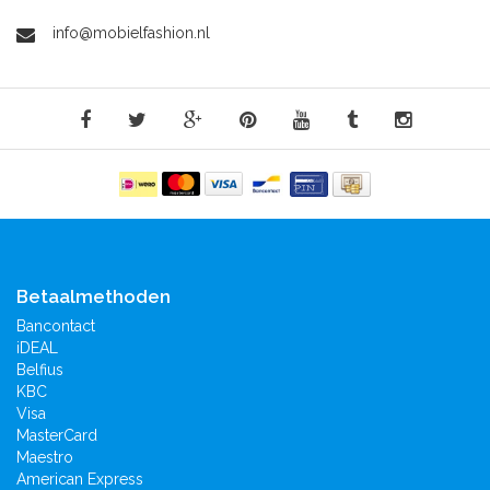
info@mobielfashion.nl
Betaalmethoden
Bancontact
iDEAL
Belfius
KBC
Visa
MasterCard
Maestro
American Express