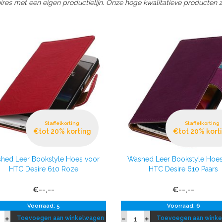
res met een eigen productielijn. Onze hoge kwalitatieve producten zij
Staffelkorting
Staffelkorting
€tot 20% korting
€tot 20% kort
hed Leer Bookstyle Hoes voor
Washed Leer Bookstyle Hoes
HTC Desire 610 Roze
HTC Desire 610 Paars
€--,--
€--,--
Voorraad: 5
Voorraad: 6
Toevoegen aan winkelwagen
Toevoegen aan wink