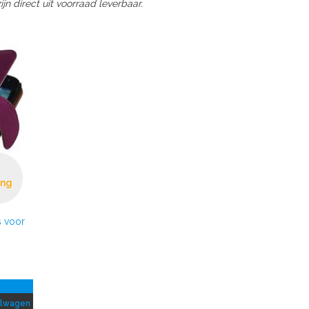
n direct uit voorraad leverbaar.
ing
 voor
elwagen