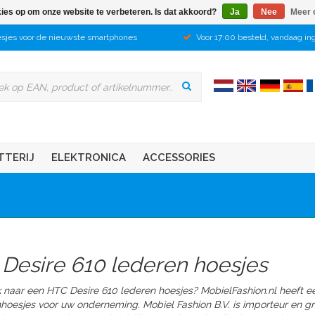
kies op om onze website te verbeteren. Is dat akkoord?
Ja
Nee
Meer 
sjes voor de nieuwste smartphones
Voor 17:00 besteld, vandaag in
TTERIJ
ELEKTRONICA
ACCESSORIES
 Desire 610 lederen hoesjes
 naar een HTC Desire 610 lederen hoesjes? MobielFashion.nl heeft e
nhoesjes voor uw onderneming. Mobiel Fashion B.V. is importeur en 