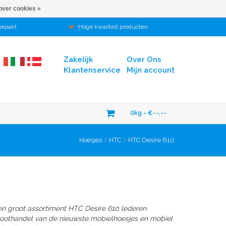
over cookies »
gepakt
Hoge kwaliteit producten
Zakelijk
Over Ons
Klantenservice
Mijn account
0kg - €--,--
Hoesjes
/
HTC
/
HTC Desire 610
en groot assortiment HTC Desire 610 lederen
groothandel van de nieuwste mobielhoesjes en mobiel