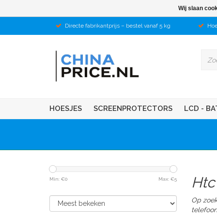
Wij slaan coo
Directe fabrikantprijs – bestel vanaf 5 kg
Hoe
HOESJES
SCREENPROTECTORS
LCD - BA
Htc
Min: €
0
Max: €
5
Op zoek
telefoo