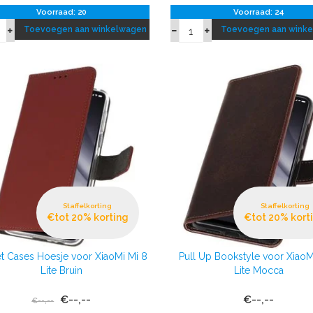
Voorraad: 20
Voorraad: 24
Toevoegen aan winkelwagen
Toevoegen aan wink
Staffelkorting
Staffelkorting
€tot 20% korting
€tot 20% kort
t Cases Hoesje voor XiaoMi Mi 8
Pull Up Bookstyle voor XiaoM
Lite Bruin
Lite Mocca
€--,--
€--,--
€--,--