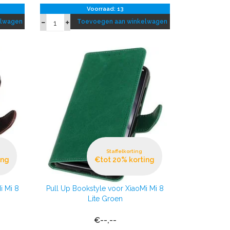
Voorraad: 13
elwagen
Toevoegen aan winkelwagen
Staffelkorting
ing
€tot 20% korting
i Mi 8
Pull Up Bookstyle voor XiaoMi Mi 8
Lite Groen
€--,--