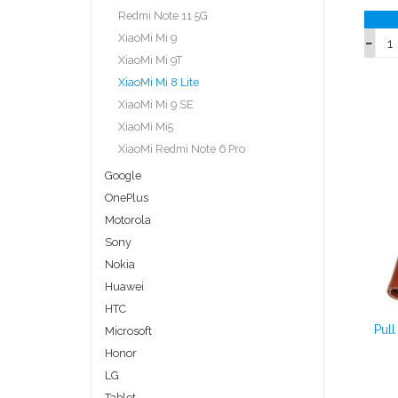
Redmi Note 11 5G
XiaoMi Mi 9
XiaoMi Mi 9T
XiaoMi Mi 8 Lite
XiaoMi Mi 9 SE
XiaoMi Mi5
XiaoMi Redmi Note 6 Pro
Google
OnePlus
Motorola
Sony
Nokia
Huawei
HTC
Pul
Microsoft
Honor
LG
Tablet