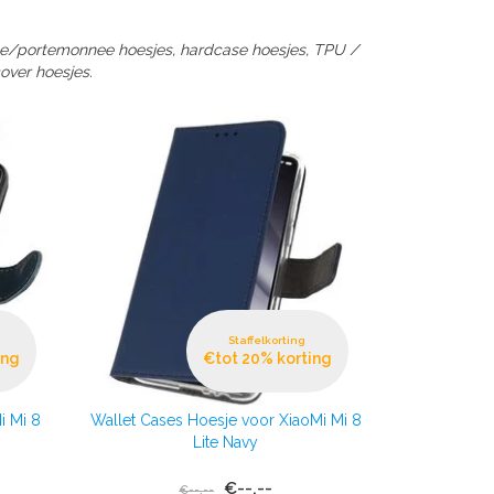
tyle/portemonnee hoesjes, hardcase hoesjes, TPU /
over hoesjes.
Staffelkorting
ing
€tot 20% korting
i Mi 8
Wallet Cases Hoesje voor XiaoMi Mi 8
Lite Navy
€--,--
€--,--