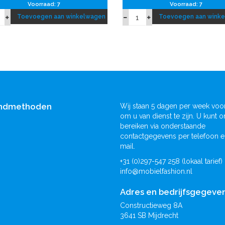
Voorraad: 7
Voorraad: 7
Toevoegen aan winkelwagen
Toevoegen aan wink
ndmethoden
Wij staan 5 dagen per week voor
om u van dienst te zijn. U kunt o
bereiken via onderstaande
contactgegevens per telefoon e
mail.
+31 (0)297-547 258 (lokaal tarief)
info@mobielfashion.nl
Adres en bedrijfsgegeve
Constructieweg 8A
3641 SB Mijdrecht