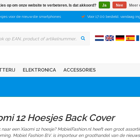
kies op om onze website te verbeteren. Is dat akkoord?
Ja
Nee
Meer 
sjes voor de nieuwste smartphones
Voor 17:00 besteld, vandaag in
TTERIJ
ELEKTRONICA
ACCESSORIES
omi 12 Hoesjes Back Cover
 naar een Xiaomi 12 hoesje? MobielFashion.nl heeft een groot assort
ming. Mobiel Fashion B.V. is importeur en groothandel van de nieuw