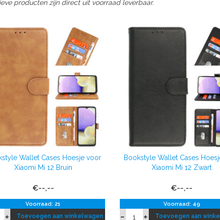
ieve producten zijn direct uit voorraad leverbaar.
style Wallet Cases Hoesje voor
Bookstyle Wallet Cases Hoesj
Xiaomi Mi 12 Bruin
Xiaomi Mi 12 Zwart
€--,--
€--,--
Voorraad: 21
Voorraad: 49
Toevoegen aan winkelwagen
Toevoegen aan wink