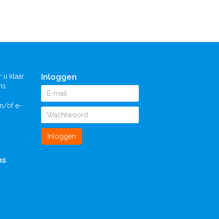
Inloggen
 u klaar
ns
n/of e-
Inloggen
ns