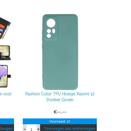
e voor
Fashion Color TPU Hoesje Xiaomi 12
Donker Groen
€--,--
Voorraad: 17
elwagen
Toevoegen aan winkelwagen