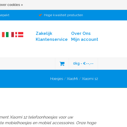
over cookies »
gepakt
Hoge kwaliteit producten
Zakelijk
Over Ons
Klantenservice
Mijn account
0kg - €--,--
Hoesjes
/
XiaoMi
/
Xiaomi 12
iment Xiaomi 12 telefoonhoesjes voor uw
ste mobielhoesjes en mobiel accessoires. Onze hoge