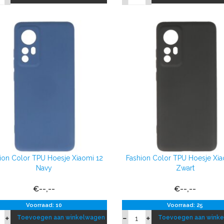
ion Color TPU Hoesje Xiaomi 12
Fashion Color TPU Hoesje Xia
Navy
Zwart
€--,--
€--,--
Voorraad: 10
Voorraad: 25
Toevoegen aan winkelwagen
Toevoegen aan wink