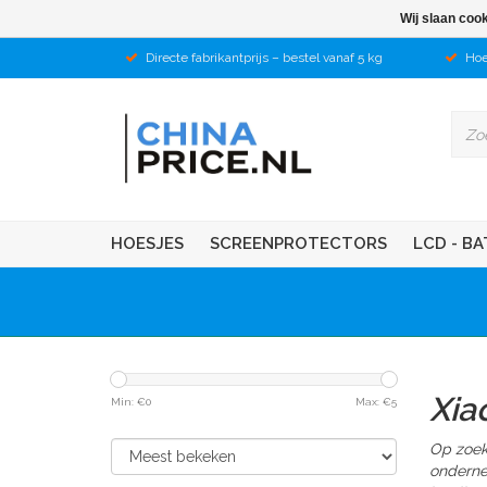
Wij slaan coo
Directe fabrikantprijs – bestel vanaf 5 kg
Hoe
HOESJES
SCREENPROTECTORS
LCD - BA
Xia
Min: €
0
Max: €
5
Op zoek
onderne