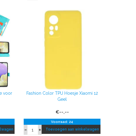
e voor
Fashion Color TPU Hoesje Xiaomi 12
Geel
€--,--
Voorraad: 24
elwagen
Toevoegen aan winkelwagen