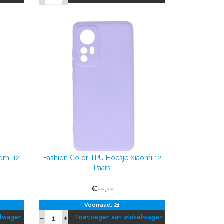
omi 12
Fashion Color TPU Hoesje Xiaomi 12
Paars
€--,--
Voorraad: 21
elwagen
Toevoegen aan winkelwagen