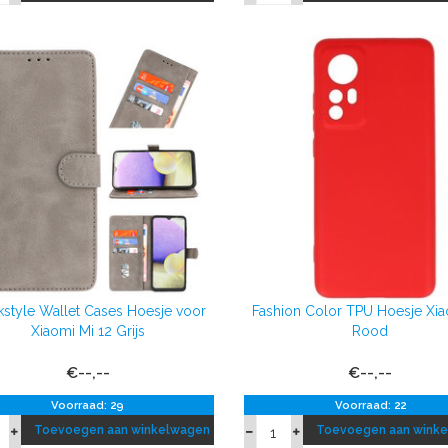
style Wallet Cases Hoesje voor
Fashion Color TPU Hoesje Xia
Xiaomi Mi 12 Grijs
Rood
€--,--
€--,--
Voorraad: 29
Voorraad: 22
Toevoegen aan winkelwagen
Toevoegen aan wink