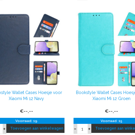
style Wallet Cases Hoesje voor
Bookstyle Wallet Cases Hoesj
Xiaomi Mi 12 Navy
Xiaomi Mi 12 Groen
€--,--
€--,--
Voorraad: 19
Voorraad: 15
Toevoegen aan winkelwagen
Toevoegen aan wink