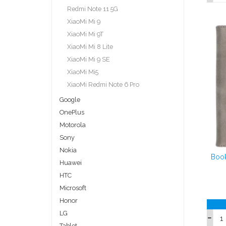
Redmi Note 11 5G
XiaoMi Mi 9
XiaoMi Mi 9T
XiaoMi Mi 8 Lite
XiaoMi Mi 9 SE
XiaoMi Mi5
XiaoMi Redmi Note 6 Pro
Google
OnePlus
Motorola
Sony
Nokia
Book
Huawei
HTC
Microsoft
Honor
LG
Tablet