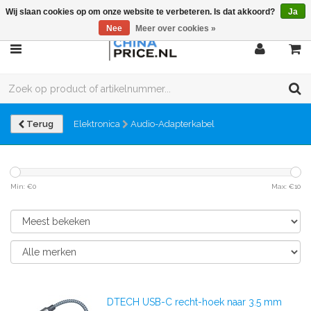
Wij slaan cookies op om onze website te verbeteren. Is dat akkoord?
Ja
Nee
Meer over cookies »
Terug
Elektronica
Audio-Adapterkabel
Min: €
0
Max: €
10
DTECH USB-C recht-hoek naar 3.5 mm