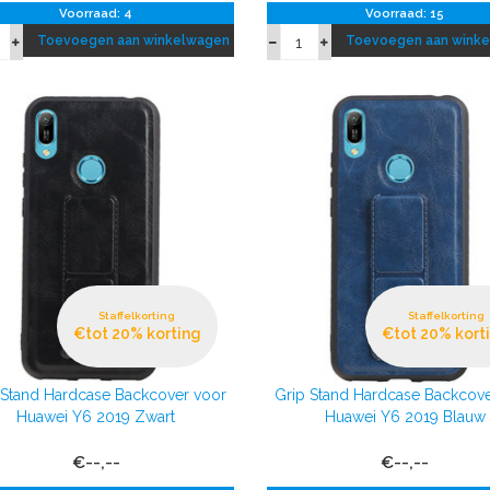
Voorraad: 4
Voorraad: 15
Toevoegen aan winkelwagen
Toevoegen aan wink
Staffelkorting
Staffelkorting
€tot 20% korting
€tot 20% kort
 Stand Hardcase Backcover voor
Grip Stand Hardcase Backcove
Huawei Y6 2019 Zwart
Huawei Y6 2019 Blauw
€--,--
€--,--