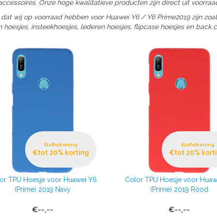
ccessoires. Onze hoge kwalitatieve producten zijn direct uit voorraa
 dat wij op voorraad hebben voor Huawei Y6 / Y6 Prime2019 zijn zoal
n hoesjes, insteekhoesjes, lederen hoesjes, flipcase hoesjes en back c
Staffelkorting
Staffelkorting
€tot 20% korting
€tot 20% kort
or TPU Hoesje voor Huawei Y6
Color TPU Hoesje voor Huaw
(Prime) 2019 Navy
(Prime) 2019 Rood
€--,--
€--,--