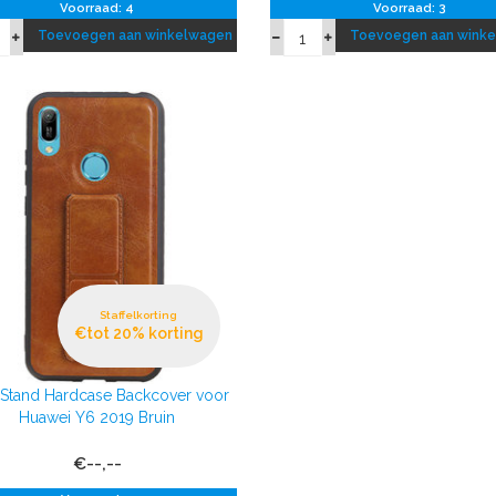
Voorraad: 4
Voorraad: 3
Toevoegen aan winkelwagen
Toevoegen aan wink
Staffelkorting
€tot 20% korting
 Stand Hardcase Backcover voor
Huawei Y6 2019 Bruin
€--,--