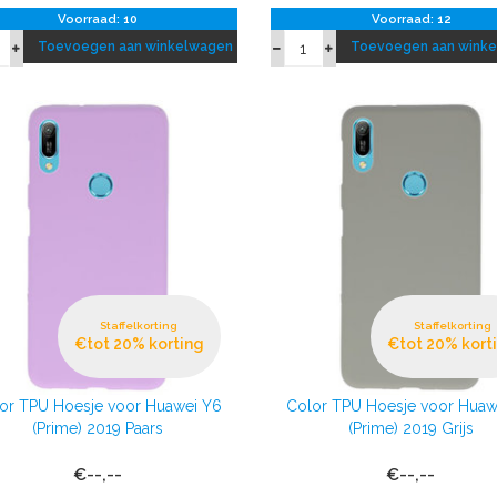
Voorraad: 10
Voorraad: 12
Toevoegen aan winkelwagen
Toevoegen aan wink
Staffelkorting
Staffelkorting
€tot 20% korting
€tot 20% kort
or TPU Hoesje voor Huawei Y6
Color TPU Hoesje voor Huaw
(Prime) 2019 Paars
(Prime) 2019 Grijs
€--,--
€--,--