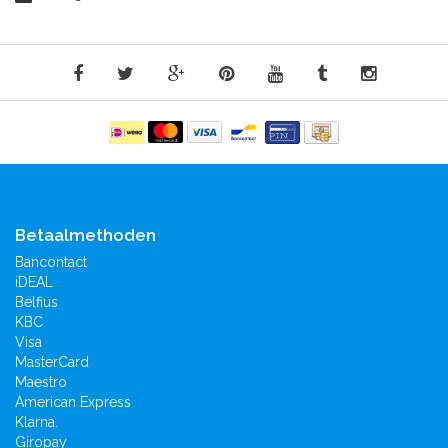
Betaalmethoden
Bancontact
iDEAL
Belfius
KBC
Visa
MasterCard
Maestro
American Express
Klarna.
Giropay