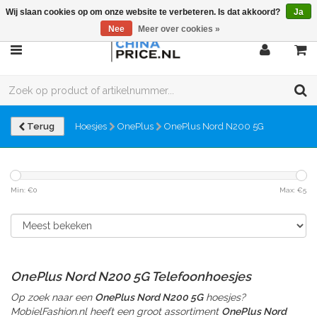
Wij slaan cookies op om onze website te verbeteren. Is dat akkoord?
Ja
Nee
Meer over cookies »
Terug
Hoesjes
OnePlus
OnePlus Nord N200 5G
Min: €
0
Max: €
5
OnePlus Nord N200 5G Telefoonhoesjes
Op zoek naar een
OnePlus Nord N200 5G
hoesjes?
MobielFashion.nl heeft een groot assortiment
OnePlus Nord