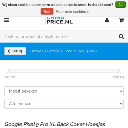
Wij slaan cookies op om onze website te verbeteren. Is dat akkoord?
Ja
Nee
Meer over cookies »
Terug
Hoesjes
Google
Google Pixel 9 Pro XL
Min: €
0
Max: €
5
Google Pixel 9 Pro XL Back Cover Hoesjes