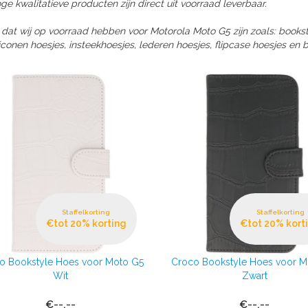
e kwalitatieve producten zijn direct uit voorraad leverbaar.
 dat wij op voorraad hebben voor Motorola Moto G5 zijn zoals: book
conen hoesjes, insteekhoesjes, lederen hoesjes, flipcase hoesjes en 
Staffelkorting
Staffelkorting
€tot 20% korting
€tot 20% kort
o Bookstyle Hoes voor Moto G5
Croco Bookstyle Hoes voor M
Wit
Zwart
€--,--
€--,--