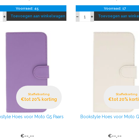
Voorraad: 45
Voorraad: 17
Toevoegen aan winkelwagen
Toevoegen aan wink
Staffelkorting
Staffelkorting
€tot 20% korting
€tot 20% kort
style Hoes voor Moto G5 Paars
Bookstyle Hoes voor Moto G
€--,--
€--,--