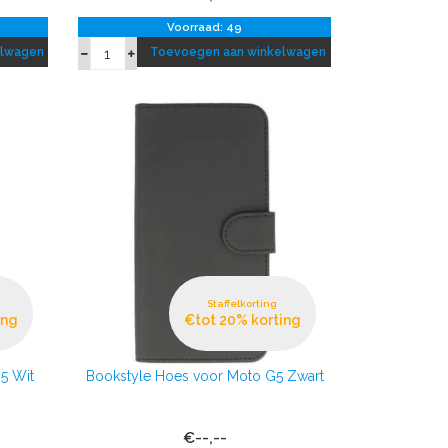
Voorraad: 49
elwagen
Toevoegen aan winkelwagen
Staffelkorting
ing
€tot 20% korting
5 Wit
Bookstyle Hoes voor Moto G5 Zwart
€--,--