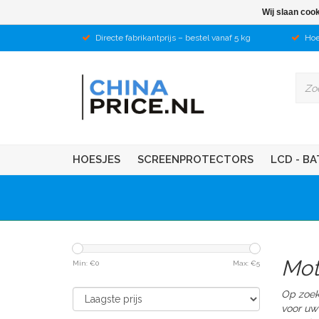
Wij slaan coo
Directe fabrikantprijs – bestel vanaf 5 kg
Hoe
HOESJES
SCREENPROTECTORS
LCD - BA
Mot
Min: €
0
Max: €
5
Op zoek
voor uw