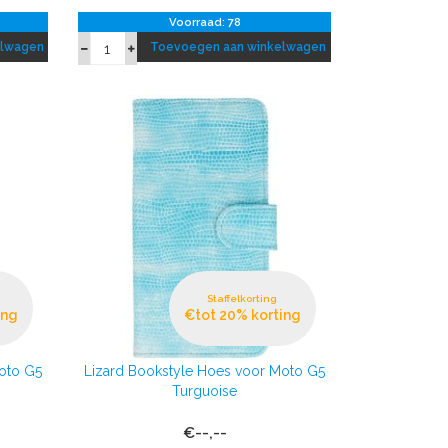
Voorraad: 78
elwagen
Toevoegen aan winkelwagen
Staffelkorting
ing
€tot 20% korting
oto G5
Lizard Bookstyle Hoes voor Moto G5
Turguoise
€--,--