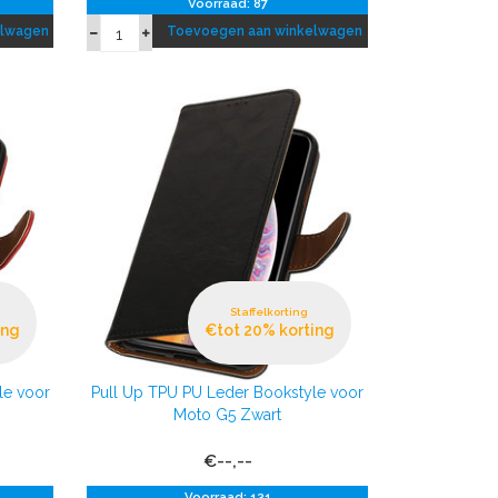
Voorraad: 87
elwagen
Toevoegen aan winkelwagen
Staffelkorting
ing
€tot 20% korting
le voor
Pull Up TPU PU Leder Bookstyle voor
Moto G5 Zwart
€--,--
Voorraad: 131