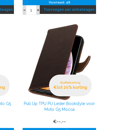
Voorraad: 48
elwagen
Toevoegen aan winkelwagen
Staffelkorting
ing
€tot 20% korting
oto G5
Pull Up TPU PU Leder Bookstyle voor
Moto G5 Mocca
€--,--