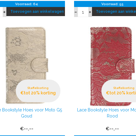
Voorraad: 64
Voorraad: 55
Toevoegen aan winkelwagen
Toevoegen aan wink
Staffelkorting
Staffelkorting
€tot 20% korting
€tot 20% kort
e Bookstyle Hoes voor Moto G5
Lace Bookstyle Hoes voor M
Goud
Rood
€--,--
€--,--