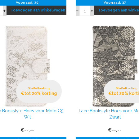
Voorraad: 30
Voorraad: 37
Toevoegen aan winkelwagen
Toevoegen aan wink
Staffelkorting
Staffelkorting
€tot 20% korting
€tot 20% kort
e Bookstyle Hoes voor Moto G5
Lace Bookstyle Hoes voor M
Wit
Zwart
€--,--
€--,--