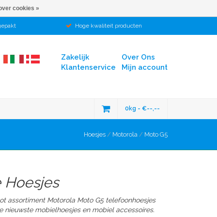
over cookies »
gepakt
Hoge kwaliteit producten
Zakelijk
Over Ons
Klantenservice
Mijn account
0kg - €--,--
Hoesjes
/
Motorola
/
Moto G5
 Hoesjes
ot assortiment Motorola Moto G5 telefoonhoesjes
e nieuwste mobielhoesjes en mobiel accessoires.