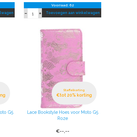
Voorraad: 62
elwagen
Toevoegen aan winkelwagen
Staffelkorting
ing
€tot 20% korting
Moto G5
Lace Bookstyle Hoes voor Moto G5
Roze
€--,--