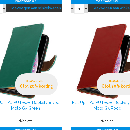
Voorraad: 62
Voorraad: 128
Toevoegen aan winkelwagen
Toevoegen aan wink
Staffelkorting
Staffelkorting
€tot 20% korting
€tot 20% kort
 Up TPU PU Leder Bookstyle voor
Pull Up TPU PU Leder Booksty
Moto G5 Green
Moto G5 Rood
€--,--
€--,--
Voorraad: 40
Voorraad: 16