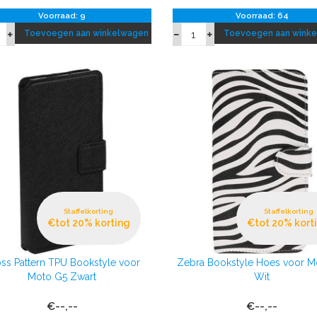
Voorraad: 9
Voorraad: 64
Toevoegen aan winkelwagen
Toevoegen aan wink
Staffelkorting
Staffelkorting
€tot 20% korting
€tot 20% kort
ss Pattern TPU Bookstyle voor
Zebra Bookstyle Hoes voor M
Moto G5 Zwart
Wit
€--,--
€--,--