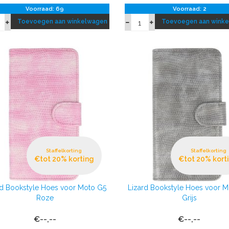
Voorraad: 69
Voorraad: 2
Toevoegen aan winkelwagen
Toevoegen aan wink
Staffelkorting
Staffelkorting
€tot 20% korting
€tot 20% kort
rd Bookstyle Hoes voor Moto G5
Lizard Bookstyle Hoes voor 
Roze
Grijs
€--,--
€--,--