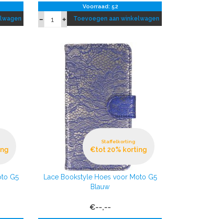
Voorraad: 52
elwagen
Toevoegen aan winkelwagen
Staffelkorting
ing
€tot 20% korting
oto G5
Lace Bookstyle Hoes voor Moto G5
Blauw
€--,--