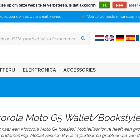
kies op om onze website te verbeteren. Is dat akkoord?
Ja
Nee
Meer 
sjes voor de nieuwste smartphones
Voor 17:00 besteld, vandaag in
TTERIJ
ELEKTRONICA
ACCESSORIES
orola Moto G5 Wallet/Bookstyle
 naar een Motorola Moto G5 hoesjes? MobielFashion.nl heeft een gro
 onderneming. Mobiel Fashion B.V. is importeur en groothandel van d