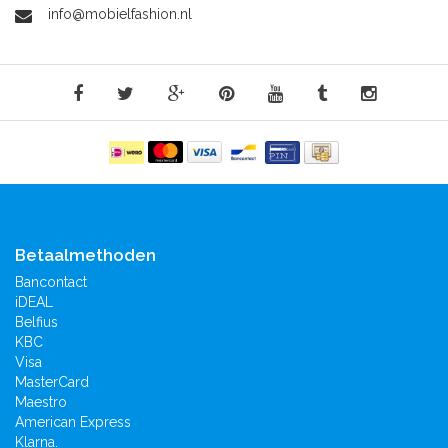
info@mobielfashion.nl
Betaalmethoden
Bancontact
iDEAL
Belfius
KBC
Visa
MasterCard
Maestro
American Express
Klarna.