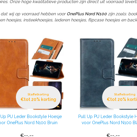
res. Onze hoge kwalitatieve producten zijn direct uit voorraad leverb
 dat wij op voorraad hebben voor
OnePlus Nord N100
zijn zoals: bo
nen hoesjes, insteekhoesjes, lederen hoesjes, flipcase hoesjes en back
Staffelkorting
Staffelkorting
€tot 20% korting
€tot 20% kort
l Up PU Leder Bookstyle Hoesje
Pull Up PU Leder Bookstyle 
oor OnePlus Nord N100 Bruin
voor OnePlus Nord N100 B
€--,--
€--,--