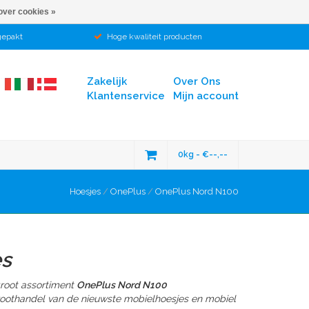
over cookies »
gepakt
Hoge kwaliteit producten
Zakelijk
Over Ons
Klantenservice
Mijn account
0kg - €--,--
Hoesjes
/
OnePlus
/
OnePlus Nord N100
es
groot assortiment
OnePlus Nord N100
groothandel van de nieuwste mobielhoesjes en mobiel