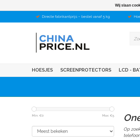
Wij slaan coo
Directe fabrikantprijs – bestel vanaf 5 kg
Hoe
HOESJES
SCREENPROTECTORS
LCD - BA
One
Min: €
0
Max: €
5
Op zoek
telefoo