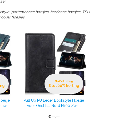
aar.
okstyle/portemonnee hoesjes, hardcase hoesjes, TPU
 cover hoesjes.
Staffelkorting
ing
€tot 20% korting
Hoesje
Pull Up PU Leder Bookstyle Hoesje
lauw
voor OnePlus Nord N100 Zwart
€--,--