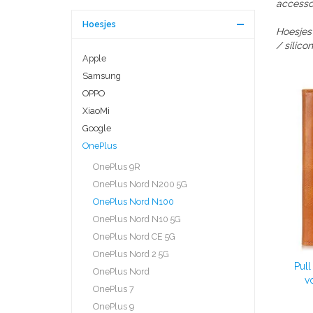
accessoi
Hoesjes
Hoesjes
/ silico
Apple
Samsung
OPPO
XiaoMi
Google
OnePlus
OnePlus 9R
OnePlus Nord N200 5G
OnePlus Nord N100
OnePlus Nord N10 5G
OnePlus Nord CE 5G
OnePlus Nord 2 5G
Pul
OnePlus Nord
v
OnePlus 7
OnePlus 9