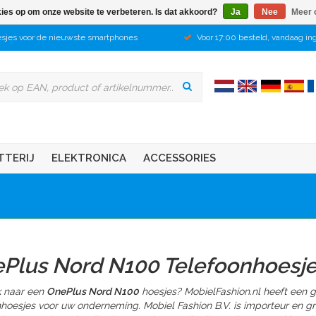
kies op om onze website te verbeteren. Is dat akkoord?
Ja
Nee
Meer 
sjes voor de nieuwste smartphones
Voor 17:00 besteld, vandaag in
TTERIJ
ELEKTRONICA
ACCESSORIES
Plus Nord N100 Telefoonhoesj
 naar een
OnePlus Nord N100
hoesjes? MobielFashion.nl heeft een 
nhoesjes voor uw onderneming. Mobiel Fashion B.V. is importeur en 