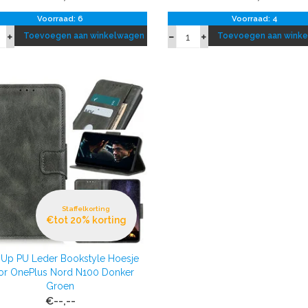
Voorraad: 6
Voorraad: 4
Toevoegen aan winkelwagen
Toevoegen aan wink
Staffelkorting
€tot 20% korting
l Up PU Leder Bookstyle Hoesje
or OnePlus Nord N100 Donker
Groen
€--,--