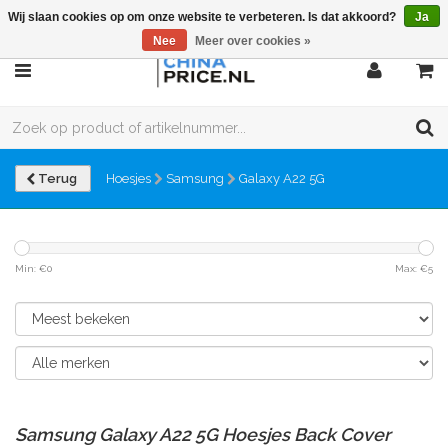
Wij slaan cookies op om onze website te verbeteren. Is dat akkoord?
Ja
Nee
Meer over cookies »
Terug
Hoesjes
Samsung
Galaxy A22 5G
Min: €
0
Max: €
5
Samsung Galaxy A22 5G Hoesjes Back Cover