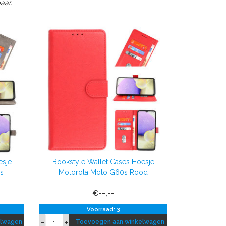
aar.
esje
Bookstyle Wallet Cases Hoesje
js
Motorola Moto G60s Rood
€--,--
Voorraad: 3
elwagen
Toevoegen aan winkelwagen