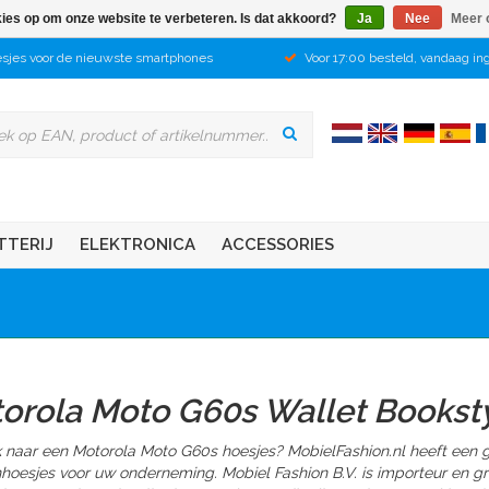
kies op om onze website te verbeteren. Is dat akkoord?
Ja
Nee
Meer 
sjes voor de nieuwste smartphones
Voor 17:00 besteld, vandaag in
TTERIJ
ELEKTRONICA
ACCESSORIES
orola Moto G60s Wallet Bookst
 naar een Motorola Moto G60s hoesjes? MobielFashion.nl heeft een 
nhoesjes voor uw onderneming. Mobiel Fashion B.V. is importeur en 