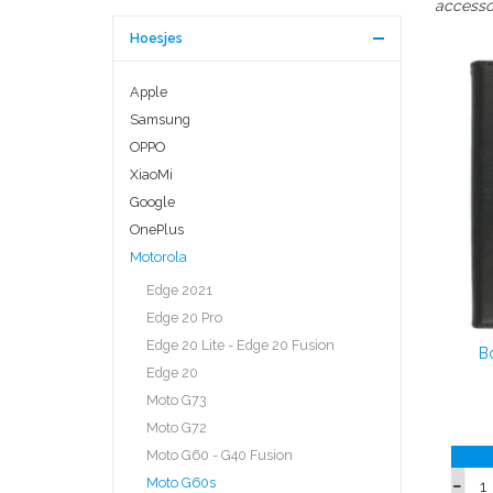
accessoi
Hoesjes
Apple
Samsung
OPPO
XiaoMi
Google
OnePlus
Motorola
Edge 2021
Edge 20 Pro
Edge 20 Lite - Edge 20 Fusion
B
Edge 20
Moto G73
Moto G72
Moto G60 - G40 Fusion
Moto G60s