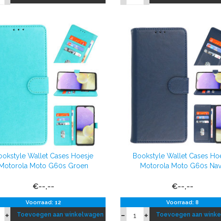
ookstyle Wallet Cases Hoesje
Bookstyle Wallet Cases Ho
Motorola Moto G60s Groen
Motorola Moto G60s Na
€--,--
€--,--
Voorraad: 12
Voorraad: 8
Toevoegen aan winkelwagen
Toevoegen aan wink