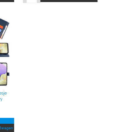
esje
vy
elwagen