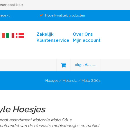
over cookies »
gepakt
Hoge kwaliteit producten
Zakelijk
Over Ons
Klantenservice
Mijn account
0kg - €--,--
Hoesjes
/
Motorola
/
Moto G60s
yle Hoesjes
groot assortiment Motorola Moto G60s
groothandel van de nieuwste mobielhoesjes en mobiel