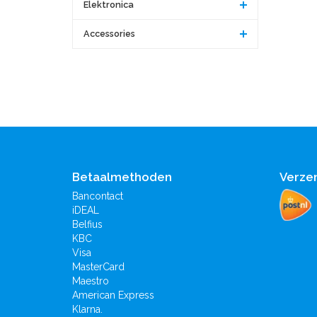
Elektronica
Accessories
Betaalmethoden
Verze
Bancontact
iDEAL
Belfius
KBC
Visa
MasterCard
Maestro
American Express
Klarna.