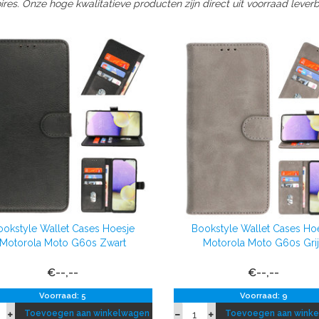
res. Onze hoge kwalitatieve producten zijn direct uit voorraad leverb
ookstyle Wallet Cases Hoesje
Bookstyle Wallet Cases Ho
Motorola Moto G60s Zwart
Motorola Moto G60s Gri
€--,--
€--,--
Voorraad: 5
Voorraad: 9
Toevoegen aan winkelwagen
Toevoegen aan wink