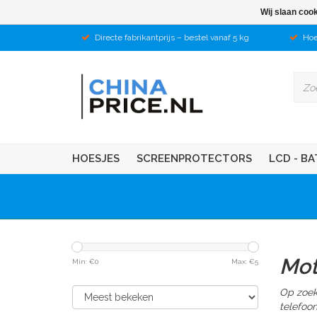
Wij slaan coo
Directe fabrikantprijs – bestel vanaf 5 kg
Hoe
HOESJES
SCREENPROTECTORS
LCD - BA
Mot
Min: €
0
Max: €
5
Op zoek
telefoo