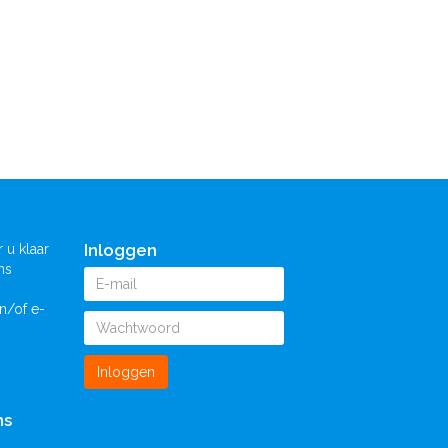
Inloggen
 u klaar
ns
n/of e-
Inloggen
ns