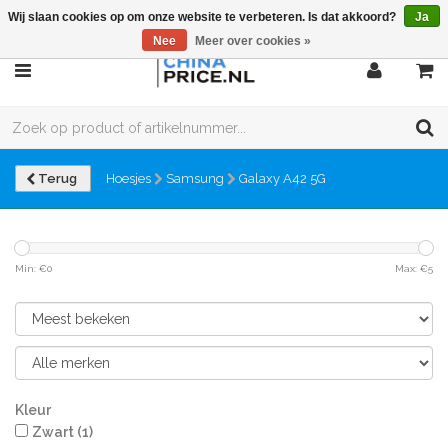
Wij slaan cookies op om onze website te verbeteren. Is dat akkoord?
Ja
Nee
Meer over cookies »
Terug
Hoesjes
Samsung
Galaxy A42 5G
Min: €
0
Max: €
5
Kleur
Zwart
(1)