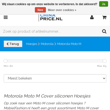
Wij slaan cookies op om onze website te verbeteren. Is dat akkoord?
Ja
Nee
Meer over cookies »
Terug
Hoesjes
Motorola
Motorola Moto M
Min: €
0
Max: €
5
Motorola Moto M Cover siliconen Hoesjes
Op zoek naar een Moto M cover siliconen hoesjes ?
MobielFashion.nl heeft een groot assortiment Moto M
cover