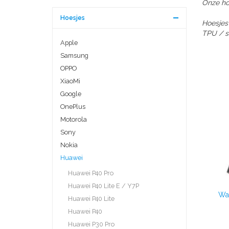
Onze hog
Hoesjes
Hoesjes
TPU / si
Apple
Samsung
OPPO
XiaoMi
Google
OnePlus
Motorola
Sony
Nokia
Huawei
Huawei P40 Pro
Huawei P40 Lite E / Y7P
Wal
Huawei P40 Lite
Huawei P40
Huawei P30 Pro