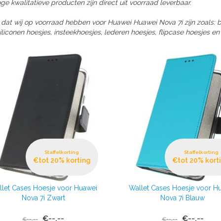
e kwalitatieve producten zijn direct uit voorraad leverbaar.
 dat wij op voorraad hebben voor Huawei Huawei Nova 7i zijn zoals:
liconen hoesjes, insteekhoesjes, lederen hoesjes, flipcase hoesjes en
Staffelkorting
Staffelkorting
€tot 20% korting
€tot 20% kort
let Cases Hoesje voor Huawei
Wallet Cases Hoesje voor H
Nova 7i Zwart
Nova 7i Blauw
€--,--
€--,--
€--,--
€--,--