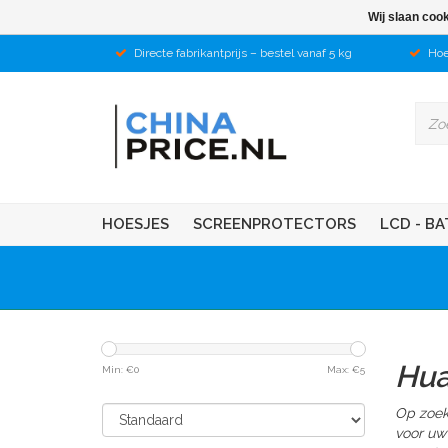
Wij slaan coo
Directe fabrikantprijs – bestel vanaf 5 kg
Hoe
HOESJES
SCREENPROTECTORS
LCD - BA
Hua
Min: €
0
Max: €
5
Op zoek
voor uw