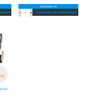
Voorraad: 30
elwagen
Toevoegen aan winkelwagen
ing
uawei