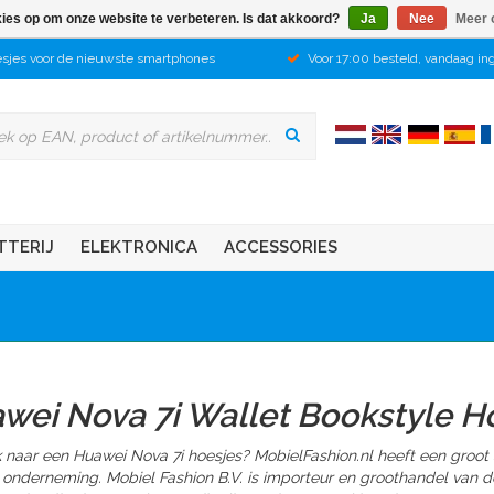
kies op om onze website te verbeteren. Is dat akkoord?
Ja
Nee
Meer 
sjes voor de nieuwste smartphones
Voor 17:00 besteld, vandaag in
TTERIJ
ELEKTRONICA
ACCESSORIES
wei Nova 7i Wallet Bookstyle H
 naar een Huawei Nova 7i hoesjes? MobielFashion.nl heeft een groot
 onderneming. Mobiel Fashion B.V. is importeur en groothandel van d