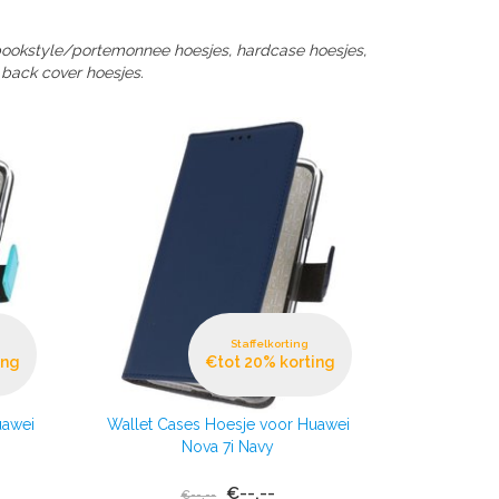
 bookstyle/portemonnee hoesjes, hardcase hoesjes,
 back cover hoesjes.
Staffelkorting
ing
€tot 20% korting
uawei
Wallet Cases Hoesje voor Huawei
Nova 7i Navy
€--,--
€--,--