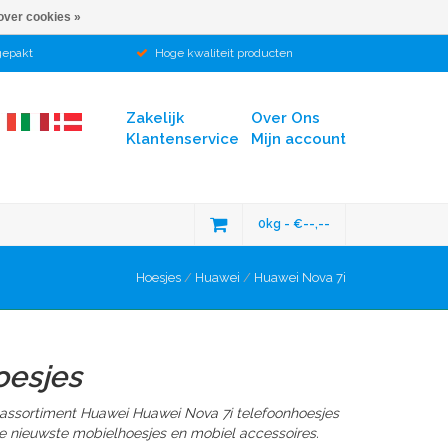
over cookies »
gepakt
Hoge kwaliteit producten
Zakelijk
Over Ons
Klantenservice
Mijn account
0kg - €--,--
Hoesjes
/
Huawei
/
Huawei Nova 7i
oesjes
 assortiment Huawei Huawei Nova 7i telefoonhoesjes
e nieuwste mobielhoesjes en mobiel accessoires.