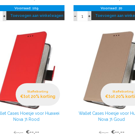
Voorraad: 109
Voorraad: 20
Toevoegen aan winkelwagen
Toevoegen aan wink
Staffelkorting
Staffelkorting
€tot 20% korting
€tot 20% kort
let Cases Hoesje voor Huawei
Wallet Cases Hoesje voor H
Nova 7i Rood
Nova 7i Goud
€--,--
€--,--
€--,--
€--,--