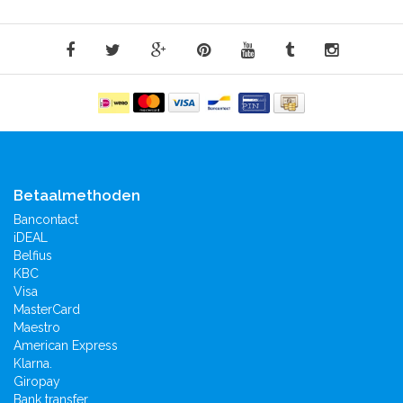
Betaalmethoden
Bancontact
iDEAL
Belfius
KBC
Visa
MasterCard
Maestro
American Express
Klarna.
Giropay
Bank transfer