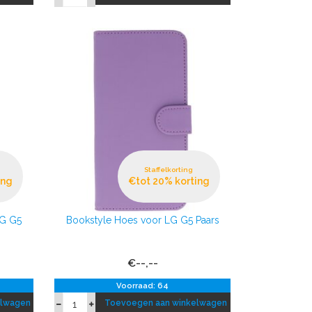
Staffelkorting
ing
€tot 20% korting
LG G5
Bookstyle Hoes voor LG G5 Paars
€--,--
Voorraad: 64
elwagen
Toevoegen aan winkelwagen