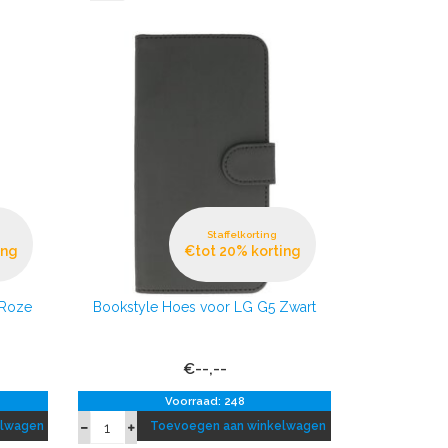
Staffelkorting
ing
€tot 20% korting
 Roze
Bookstyle Hoes voor LG G5 Zwart
€--,--
Voorraad: 248
elwagen
Toevoegen aan winkelwagen