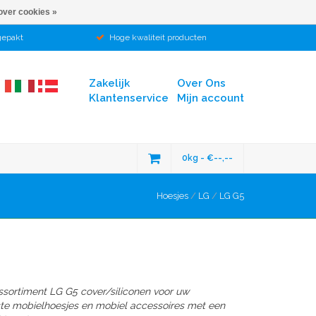
over cookies »
gepakt
Hoge kwaliteit producten
Zakelijk
Over Ons
Klantenservice
Mijn account
0kg - €--,--
Hoesjes
/
LG
/
LG G5
assortiment LG G5
cover/siliconen
voor uw
ste mobielhoesjes en mobiel accessoires met een