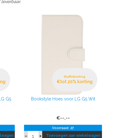
 leverbaar.
Staffelkorting
ing
€tot 20% korting
LG G5
Bookstyle Hoes voor LG G5 Wit
€--,--
Voorraad: 27
elwagen
Toevoegen aan winkelwagen