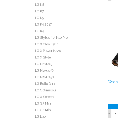
LG K8
LG K7
LG K5
LG K4 2017
LG K4
LG Stylus 3 / K10 Pro
LG X Cam K580
LG X Power K220
LG X Style
LG Nexus 5
LG Nexus 5X
LG Nexus 5X
Washe
LG Bello D335
LG Optimus G
LG X Screen
LG G3 Mini
LG G2 Mini
LG L90