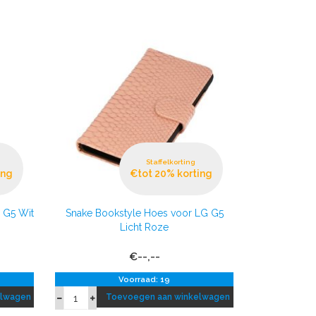
Staffelkorting
ing
€tot 20% korting
 G5 Wit
Snake Bookstyle Hoes voor LG G5
Licht Roze
€--,--
Voorraad: 19
elwagen
Toevoegen aan winkelwagen