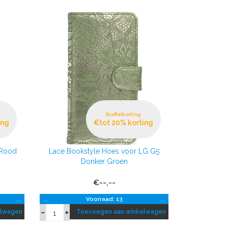
Staffelkorting
ing
€tot 20% korting
 Rood
Lace Bookstyle Hoes voor LG G5
Donker Groen
€--,--
Voorraad: 13
elwagen
Toevoegen aan winkelwagen