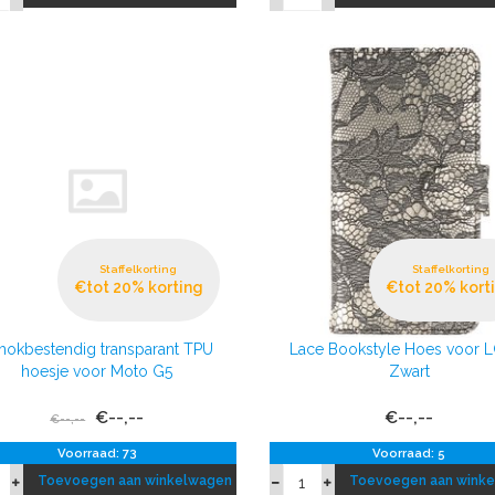
Staffelkorting
Staffelkorting
€tot 20% korting
€tot 20% kort
hokbestendig transparant TPU
Lace Bookstyle Hoes voor 
hoesje voor Moto G5
Zwart
€--,--
€--,--
€--,--
Voorraad: 73
Voorraad: 5
Toevoegen aan winkelwagen
Toevoegen aan wink