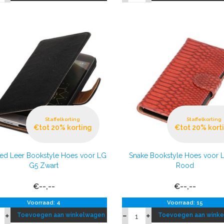
Staffelkorting
Staffelkorting
€tot 20% korting
€tot 20% kort
d Leer Bookstyle Hoes voor LG
Snake Bookstyle Hoes voor 
G5 Zwart
Rood
€--,--
€--,--
Voorraad: 4
Voorraad: 15
Toevoegen aan winkelwagen
Toevoegen aan wink