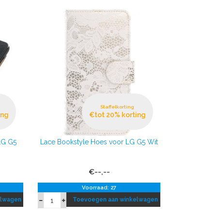
Staffelkorting
ing
€tot 20% korting
LG G5
Lace Bookstyle Hoes voor LG G5 Wit
€--,--
Voorraad: 27
elwagen
Toevoegen aan winkelwagen