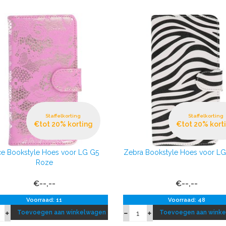
Staffelkorting
Staffelkorting
€tot 20% korting
€tot 20% kort
ce Bookstyle Hoes voor LG G5
Zebra Bookstyle Hoes voor LG
Roze
€--,--
€--,--
Voorraad: 11
Voorraad: 48
Toevoegen aan winkelwagen
Toevoegen aan wink