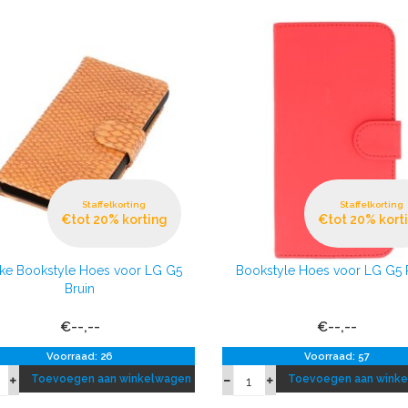
Staffelkorting
Staffelkorting
€tot 20% korting
€tot 20% kort
ke Bookstyle Hoes voor LG G5
Bookstyle Hoes voor LG G5
Bruin
€--,--
€--,--
Voorraad: 26
Voorraad: 57
Toevoegen aan winkelwagen
Toevoegen aan wink