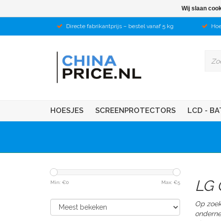
Wij slaan coo
Directe fabrikantprijs – bestel vanaf 5 kg
Hoe
HOESJES
SCREENPROTECTORS
LCD - BA
LG 
Min: €
0
Max: €
5
Op zoek
ondern