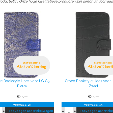
oductielijn. Onze hoge kwalitatieve producten zijn direct uit voorraad
Staffelkorting
Staffelkorting
€tot 20% korting
€tot 20% kort
ce Bookstyle Hoes voor LG G5
Croco Bookstyle Hoes voor 
Blauw
Zwart
€--,--
€--,--
Voorraad: 23
Voorraad: 45
Toevoegen aan winkelwagen
Toevoegen aan wink