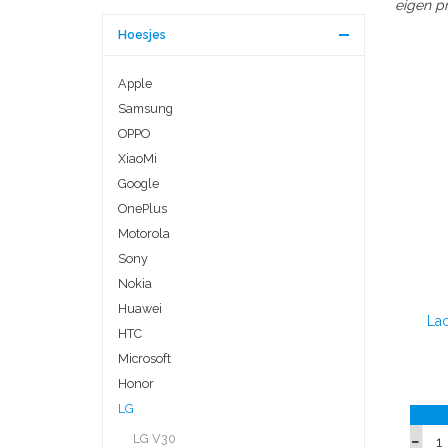
eigen pr
Hoesjes
Apple
Samsung
OPPO
XiaoMi
Google
OnePlus
Motorola
Sony
Nokia
Huawei
La
HTC
Microsoft
Honor
LG
LG V30