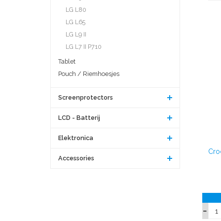
LG L80
LG L65
LG L9 II
LG L7 II P710
Tablet
Pouch / Riemhoesjes
Screenprotectors
LCD - Batterij
Elektronica
Cro
Accessories