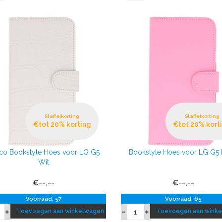
Staffelkorting
Staffelkorting
€tot 20% korting
€tot 20% kort
co Bookstyle Hoes voor LG G5
Bookstyle Hoes voor LG G5
Wit
€--,--
€--,--
Voorraad: 57
Voorraad: 65
Toevoegen aan winkelwagen
Toevoegen aan wink