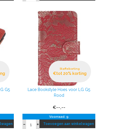
Staffelkorting
ing
€tot 20% korting
LG G5
Lace Bookstyle Hoes voor LG G5
Rood
€--,--
Voorraad: 9
elwagen
Toevoegen aan winkelwagen