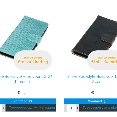
Staffelkorting
Staffelkorting
€tot 20% korting
€tot 20% kort
ke Bookstyle Hoes voor LG G5
Snake Bookstyle Hoes voor 
Turquoise
Zwart
€--,--
€--,--
Voorraad: 21
Voorraad: 9
Toevoegen aan winkelwagen
Toevoegen aan wink