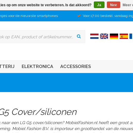
kies op om onze website te verbeteren. Is dat akkoord?
Ja
Nee
Meer 
sjes voor de nieuwste smartphones
Voor 17:00 besteld, vandaag in
TTERIJ
ELEKTRONICA
ACCESSORIES
G5 Cover/siliconen
 naar een LG G5 cover/siliconen? MobielFashion.nl heeft een groot 
eming.
Mobiel Fashion B.V. is importeur en groothandel van de nieuw