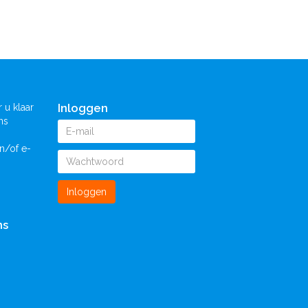
Inloggen
 u klaar
ns
n/of e-
Inloggen
ns