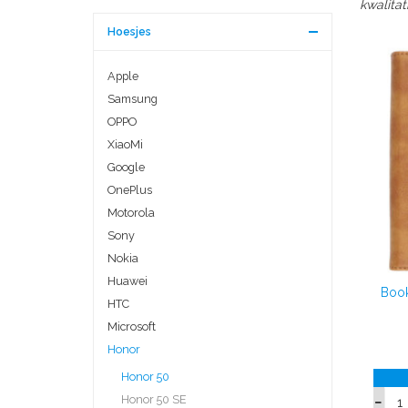
kwalitat
Hoesjes
Apple
Samsung
OPPO
XiaoMi
Google
OnePlus
Motorola
Sony
Nokia
Huawei
Book
HTC
Microsoft
Honor
Honor 50
Honor 50 SE