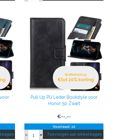
Staffelkorting
ing
€tot 20% korting
 voor
Pull Up PU Leder Bookstyle voor
Honor 50 Zwart
€--,--
Voorraad: 10
elwagen
Toevoegen aan winkelwagen