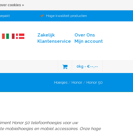
over cookies »
gepakt
Hoge kwaliteit producten
Zakelijk
Over Ons
Klantenservice
Mijn account
0kg - €--,--
Hoesjes
/
Honor
/
Honor 50
timent Honor 50 telefoonhoesjes voor uw
ste mobielhoesjes en mobiel accessoires. Onze hoge