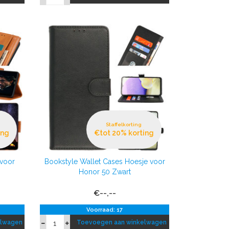
Staffelkorting
ing
€tot 20% korting
 voor
Bookstyle Wallet Cases Hoesje voor
Honor 50 Zwart
€--,--
Voorraad: 17
elwagen
Toevoegen aan winkelwagen