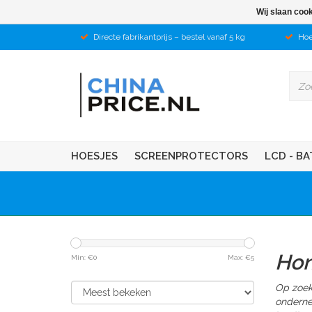
Wij slaan coo
Directe fabrikantprijs – bestel vanaf 5 kg
Hoe
HOESJES
SCREENPROTECTORS
LCD - BA
Hon
Min: €
0
Max: €
5
Op zoek
onderne