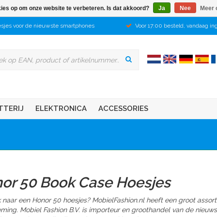
kies op om onze website te verbeteren. Is dat akkoord?
Ja
Nee
Meer 
sjes voor de nieuwste smartphones
Voor 17:00 besteld, vandaag in
TTERIJ
ELEKTRONICA
ACCESSORIES
or 50 Book Case Hoesjes
 naar een Honor 50 hoesjes? MobielFashion.nl heeft een groot assor
ming. Mobiel Fashion B.V. is importeur en groothandel van de nieuw