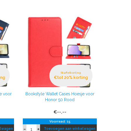
Staffelkorting
ing
€tot 20% korting
e voor
Bookstyle Wallet Cases Hoesje voor
Honor 50 Rood
€--,--
Voorraad: 15
elwagen
Toevoegen aan winkelwagen