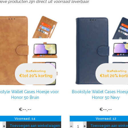
ieve producten zijn direct uit voorraad leverbaar.
Staffelkorting
Staffelkorting
€tot 20% korting
€tot 20% kort
style Wallet Cases Hoesje voor
Bookstyle Wallet Cases Hoesj
Honor 50 Bruin
Honor 50 Navy
€--,--
€--,--
Voorraad: 14
Voorraad: 12
Toevoegen aan winkelwagen
Toevoegen aan wink