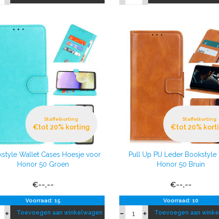
Staffelkorting
Staffelkorting
€tot 20% korting
€tot 20% kort
style Wallet Cases Hoesje voor
Pull Up PU Leder Bookstyle
Honor 50 Groen
Honor 50 Bruin
€--,--
€--,--
Voorraad: 15
Voorraad: 10
Toevoegen aan winkelwagen
Toevoegen aan wink