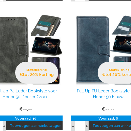
Staffelkorting
Staffelkorting
€tot 20% korting
€tot 20% kort
ll Up PU Leder Bookstyle voor
Pull Up PU Leder Bookstyle
Honor 50 Donker Groen
Honor 50 Blauw
€--,--
€--,--
Voorraad: 10
Voorraad: 6
Toevoegen aan winkelwagen
Toevoegen aan wink