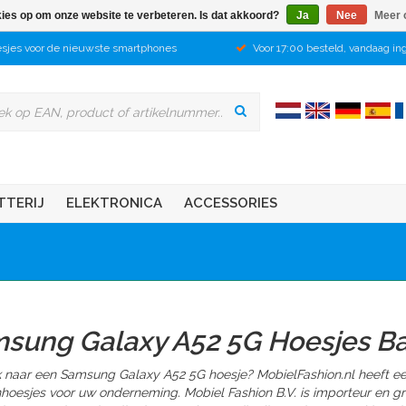
kies op om onze website te verbeteren. Is dat akkoord?
Ja
Nee
Meer 
sjes voor de nieuwste smartphones
Voor 17:00 besteld, vandaag in
TTERIJ
ELEKTRONICA
ACCESSORIES
sung Galaxy A52 5G Hoesjes B
 naar een Samsung Galaxy A52 5G hoesje? MobielFashion.nl heeft e
nhoesjes voor uw onderneming. Mobiel Fashion B.V. is importeur en 