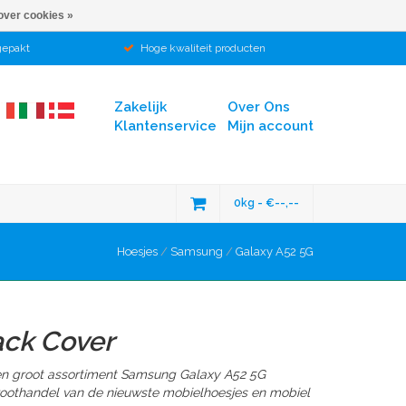
over cookies »
gepakt
Hoge kwaliteit producten
Zakelijk
Over Ons
Klantenservice
Mijn account
0kg - €--,--
Hoesjes
/
Samsung
/
Galaxy A52 5G
ack Cover
en groot assortiment Samsung Galaxy A52 5G
groothandel van de nieuwste mobielhoesjes en mobiel