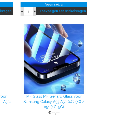
Voorraad: 3
elwagen
Toevoegen aan winkelwagen
voor
MF Glass MF Gehard Glass voor
 - A52s
Samsung Galaxy A53 A52 (4G-5G) /
A51 (4G-5G)
€--,--