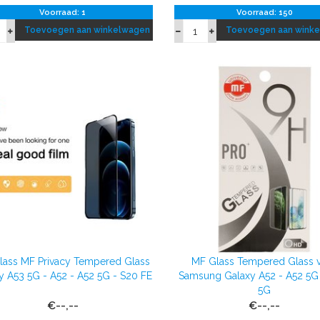
Voorraad: 1
Voorraad: 150
Toevoegen aan winkelwagen
Toevoegen aan wink
lass MF Privacy Tempered Glass
MF Glass Tempered Glass 
y A53 5G - A52 - A52 5G - S20 FE
Samsung Galaxy A52 - A52 5G
5G
€--,--
€--,--