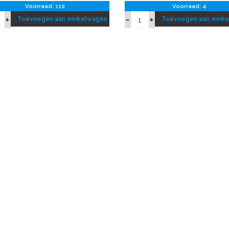
Voorraad: 110
Voorraad: 4
Toevoegen aan winkelwagen
Toevoegen aan wink