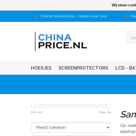
Wij slaan coo
Directe fabrikantprijs – bestel vanaf 5 kg
Hoe
HOESJES
SCREENPROTECTORS
LCD - BA
Sam
Min: €
0
Max: €
5
Op zoek
telefoo