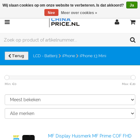
Wij slaan cookies op om onze website te verbeteren. Is dat akkoord?
Ja
Nee
Meer over cookies »
Terug
LCD - Batterij
iPhone
iPhone 13 Mini
Min: €
0
Max: €
20
MF Display Huismerk MF Prime COF FHD