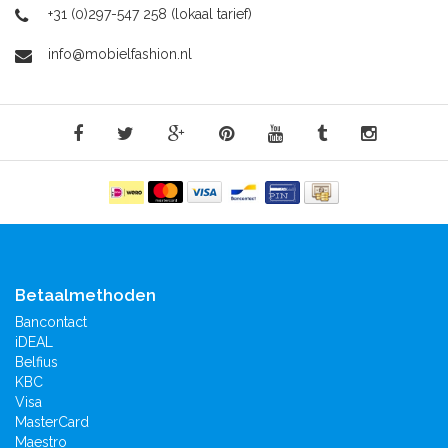
+31 (0)297-547 258 (lokaal tarief)
info@mobielfashion.nl
Betaalmethoden
Bancontact
iDEAL
Belfius
KBC
Visa
MasterCard
Maestro