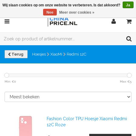
Wij slaan cookies op om onze website te verbeteren. Is dat akkoord?
Ja
Nee
Meer over cookies »
Terug
Hoesjes
XiaoMi
Redmi 12C
Min: €
0
Max: €
5
Fashion Color TPU Hoesje Xiaomi Redmi
12C Roze