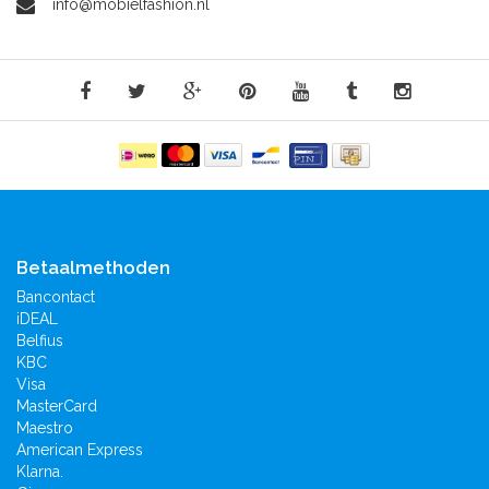
info@mobielfashion.nl
Betaalmethoden
Bancontact
iDEAL
Belfius
KBC
Visa
MasterCard
Maestro
American Express
Klarna.