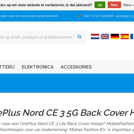
kies op om onze website te verbeteren. Is dat akkoord?
Ja
Nee
Meer 
sjes voor de nieuwste smartphones
Voor 17:00 besteld, vandaag in
TTERIJ
ELEKTRONICA
ACCESSORIES
Plus Nord CE 3 5G Back Cover 
 naar een OnePlus Nord CE 3 Lite Back Cover hoesje? MobielFashion
lefoonhoesjes voor uw onderneming. Mobiel Fashion B.V. is importeur