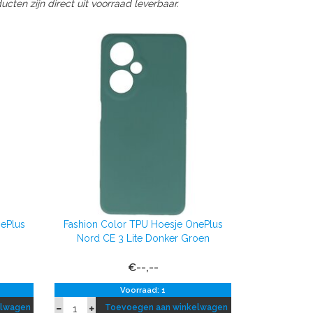
cten zijn direct uit voorraad leverbaar.
nePlus
Fashion Color TPU Hoesje OnePlus
Nord CE 3 Lite Donker Groen
€--,--
Voorraad: 1
elwagen
Toevoegen aan winkelwagen