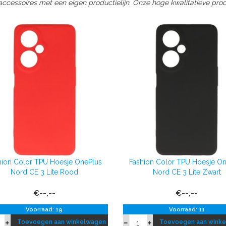
ccessoires met een eigen productielijn. Onze hoge kwalitatieve produ
hion Color TPU Hoesje OnePlus
Fashion Color TPU Hoesje O
Nord CE 3 Lite Rood
Nord CE 3 Lite Zwart
€--,--
€--,--
Voorraad: 19
Voorraad: 11
Toevoegen aan winkelwagen
Toevoegen aan wink