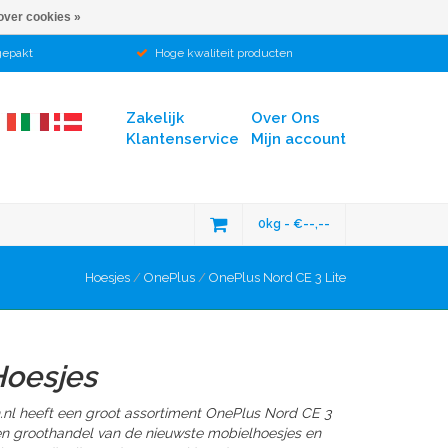
over cookies »
gepakt
Hoge kwaliteit producten
Zakelijk
Over Ons
Klantenservice
Mijn account
0kg - €--,--
Hoesjes
/
OnePlus
/
OnePlus Nord CE 3 Lite
Hoesjes
.nl heeft een groot assortiment OnePlus Nord CE 3
 en groothandel van de nieuwste mobielhoesjes en