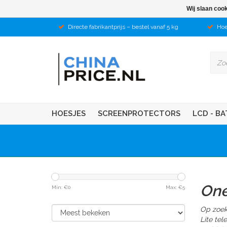
Wij slaan coo
Directe fabrikantprijs – bestel vanaf 5 kg
Hoe
HOESJES
SCREENPROTECTORS
LCD - BA
One
Min: €
0
Max: €
5
Op zoek
Lite te