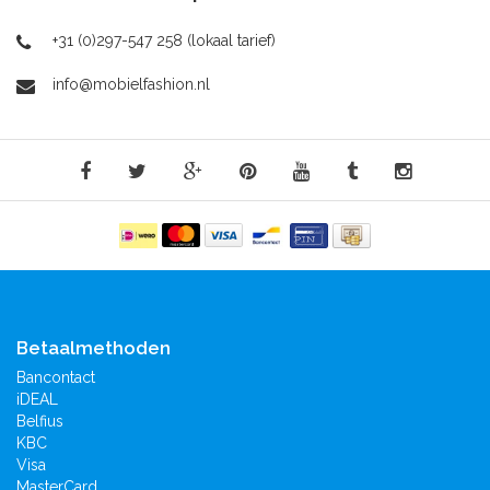
+31 (0)297-547 258 (lokaal tarief)
info@mobielfashion.nl
Betaalmethoden
Bancontact
iDEAL
Belfius
KBC
Visa
MasterCard