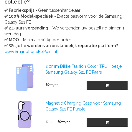
collectie?
✅ Fabrieksprijs -
Geen tussenhandelaar
✅ 100% Model-specifiek -
Exacte pasvorm voor de Samsung
Galaxy S21 FE
✅ 24-uurs verzending
- We verzenden uw bestelling binnen 1
werkdag
✅ MOQ
- Minimale 10 kg per order
✅ Wil je lid worden van ons landelijk reparatie platform?
-
www.SmartphoneFixPoint.nl
2.0mm Dikke Fashion Color TPU Hoesje
Samsung Galaxy S21 FE Paars
€--,--
Magnetic Charging Case voor Samsung
Galaxy S21 FE Purple
€--,--
€--,--