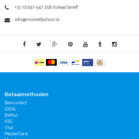
+31 (0)297-547 258 (lokaal tarief)
info@mobielfashion.nl
Betaalmethoden
Bancontact
iDEAL
Belfius
KBC
Visa
MasterCard