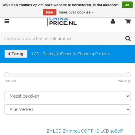
Wij slaan cookies op om onze website te verbeteren. Is dat akkoord?
Ja
Nee
Meer over cookies »
Terug
LCD - Batterij
iPhone
iPhone 14 Pro Max
Min: €
0
Max: €
30
ZY LCD ZY incell COF FHD LCD 1080P