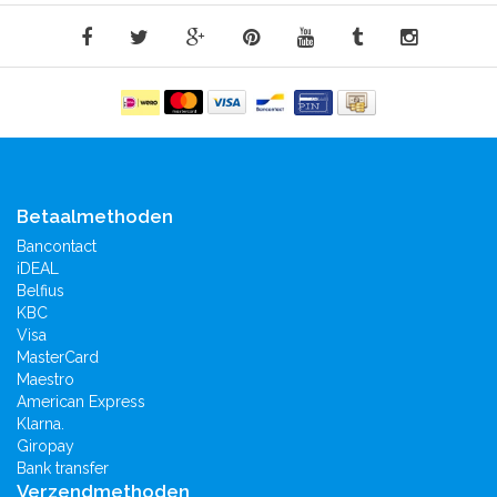
Betaalmethoden
Bancontact
iDEAL
Belfius
KBC
Visa
MasterCard
Maestro
American Express
Klarna.
Giropay
Bank transfer
Verzendmethoden