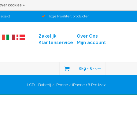
over cookies »
gepakt
Hoge kwaliteit producten
Zakelijk
Over Ons
Klantenservice
Mijn account
0kg - €--,--
LCD - Batterij
/
iPhone
/
iPhone 16 Pro Max