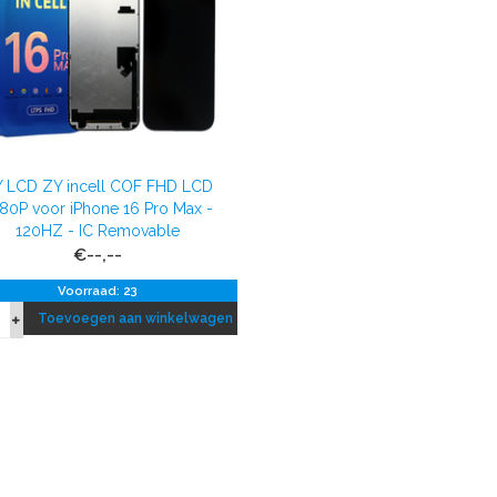
 LCD ZY incell COF FHD LCD
80P voor iPhone 16 Pro Max -
120HZ - IC Removable
€--,--
Voorraad: 23
Toevoegen aan winkelwagen