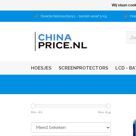
Wij slaan coo
Directe fabrikantprijs – bestel vanaf 5 kg
Hoe
HOESJES
SCREENPROTECTORS
LCD - BA
Min: €
0
Max: €
55