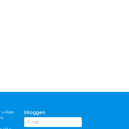
Inloggen
 u klaar
ns