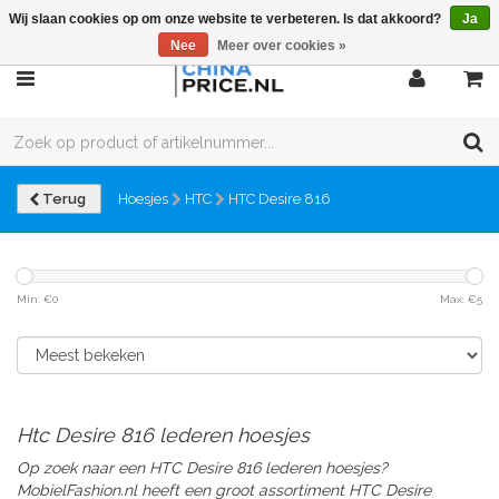
Wij slaan cookies op om onze website te verbeteren. Is dat akkoord?
Ja
Nee
Meer over cookies »
Terug
Hoesjes
HTC
HTC Desire 816
Min: €
0
Max: €
5
Htc Desire 816 lederen hoesjes
Op zoek naar een HTC Desire 816 lederen hoesjes?
MobielFashion.nl heeft een groot assortiment HTC Desire