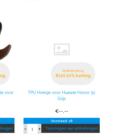
Staffelkorting
ing
€tot 20% korting
le voor
TPU Hoesje voor Huawei Honor 5c
Grijs
€--,--
Voorraad: 18
elwagen
Toevoegen aan winkelwagen