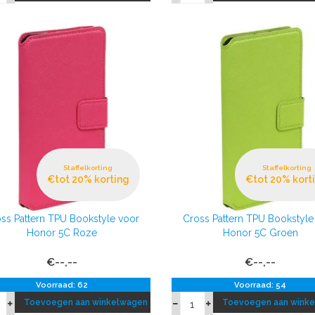
Staffelkorting
Staffelkorting
€tot 20% korting
€tot 20% kort
ss Pattern TPU Bookstyle voor
Cross Pattern TPU Bookstyle
Honor 5C Roze
Honor 5C Groen
€--,--
€--,--
Voorraad: 62
Voorraad: 54
Toevoegen aan winkelwagen
Toevoegen aan wink