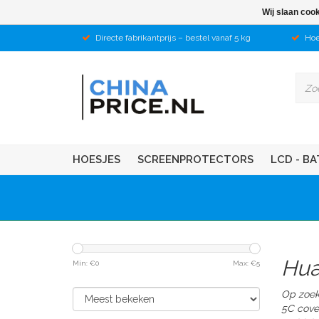
Wij slaan coo
Directe fabrikantprijs – bestel vanaf 5 kg
Hoe
HOESJES
SCREENPROTECTORS
LCD - BA
Hua
Min: €
0
Max: €
5
Op zoek
5C
cover