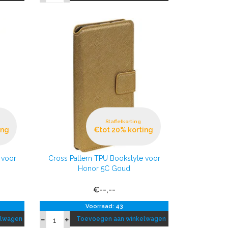
Staffelkorting
ing
€tot 20% korting
 voor
Cross Pattern TPU Bookstyle voor
Honor 5C Goud
€--,--
Voorraad: 43
elwagen
Toevoegen aan winkelwagen