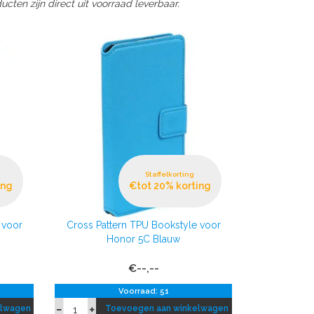
cten zijn direct uit voorraad leverbaar.
Staffelkorting
ing
€tot 20% korting
 voor
Cross Pattern TPU Bookstyle voor
Honor 5C Blauw
€--,--
Voorraad: 51
elwagen
Toevoegen aan winkelwagen