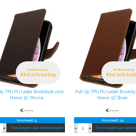
Staffelkorting
Staffelkorting
€tot 20% korting
€tot 20% kort
 Up TPU PU Leder Bookstyle voor
Pull Up TPU PU Leder Booksty
Honor 5C Mocca
Honor 5C Bruin
€--,--
€--,--
Voorraad: 5
Voorraad: 14
Toevoegen aan winkelwagen
Toevoegen aan wink