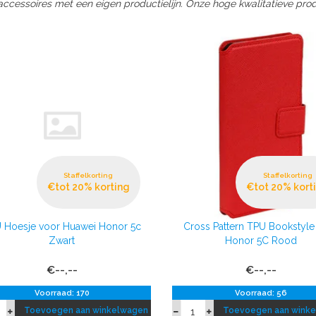
ccessoires met een eigen productielijn. Onze hoge kwalitatieve produ
Staffelkorting
Staffelkorting
€tot 20% korting
€tot 20% kort
 Hoesje voor Huawei Honor 5c
Cross Pattern TPU Bookstyle
Zwart
Honor 5C Rood
€--,--
€--,--
Voorraad: 170
Voorraad: 56
Toevoegen aan winkelwagen
Toevoegen aan wink