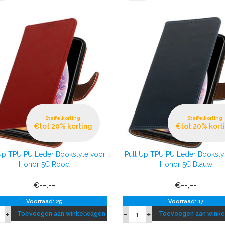
Staffelkorting
Staffelkorting
€tot 20% korting
€tot 20% kort
 Up TPU PU Leder Bookstyle voor
Pull Up TPU PU Leder Booksty
Honor 5C Rood
Honor 5C Blauw
€--,--
€--,--
Voorraad: 25
Voorraad: 17
Toevoegen aan winkelwagen
Toevoegen aan wink