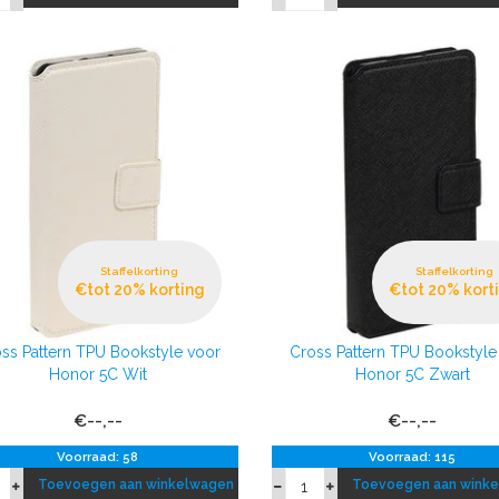
Staffelkorting
Staffelkorting
€tot 20% korting
€tot 20% kort
ss Pattern TPU Bookstyle voor
Cross Pattern TPU Bookstyle
Honor 5C Wit
Honor 5C Zwart
€--,--
€--,--
Voorraad: 58
Voorraad: 115
Toevoegen aan winkelwagen
Toevoegen aan wink