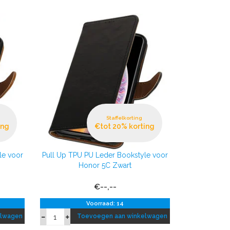
Staffelkorting
ing
€tot 20% korting
le voor
Pull Up TPU PU Leder Bookstyle voor
Honor 5C Zwart
€--,--
Voorraad: 14
elwagen
Toevoegen aan winkelwagen