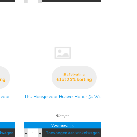
Staffelkorting
ing
€tot 20% korting
 voor
TPU Hoesje voor Huawei Honor 5c Wit
€--,--
Voorraad: 55
elwagen
Toevoegen aan winkelwagen