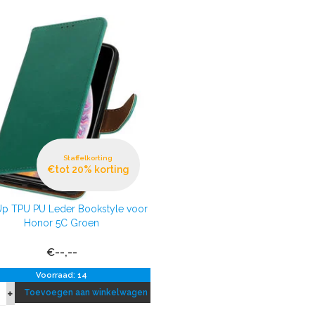
Staffelkorting
€tot 20% korting
 Up TPU PU Leder Bookstyle voor
Honor 5C Groen
€--,--
Voorraad: 14
Toevoegen aan winkelwagen