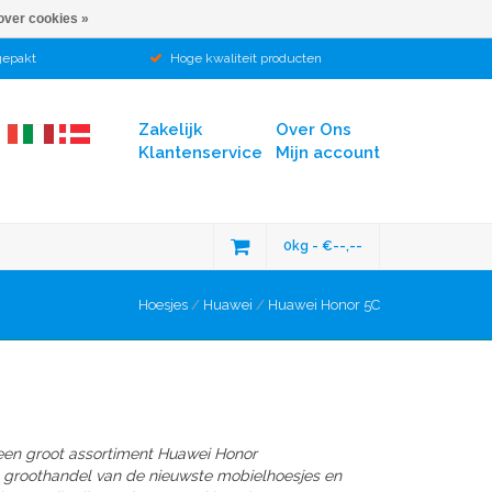
over cookies »
gepakt
Hoge kwaliteit producten
Zakelijk
Over Ons
Klantenservice
Mijn account
0kg - €--,--
Hoesjes
/
Huawei
/
Huawei Honor 5C
een groot assortiment Huawei Honor
en groothandel van de nieuwste mobielhoesjes en