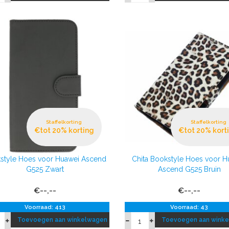
Staffelkorting
Staffelkorting
€tot 20% korting
€tot 20% kort
style Hoes voor Huawei Ascend
Chita Bookstyle Hoes voor H
G525 Zwart
Ascend G525 Bruin
€--,--
€--,--
Voorraad: 413
Voorraad: 43
Toevoegen aan winkelwagen
Toevoegen aan wink