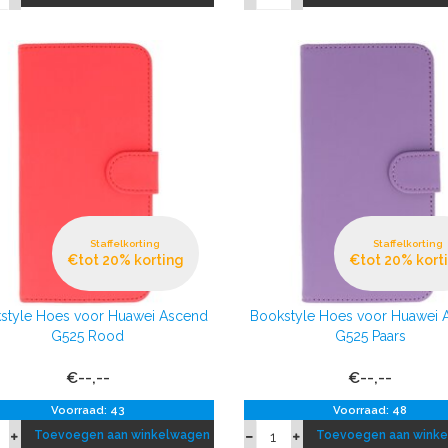
Staffelkorting
Staffelkorting
€tot 20% korting
€tot 20% kort
style Hoes voor Huawei Ascend
Bookstyle Hoes voor Huawei 
G525 Rood
G525 Paars
€--,--
€--,--
Voorraad: 43
Voorraad: 48
Toevoegen aan winkelwagen
Toevoegen aan wink