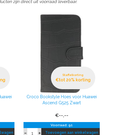
cten zijn direct uit voorraad leverbaar.
Staffelkorting
ing
€tot 20% korting
Huawei
Croco Bookstyle Hoes voor Huawei
Ascend G525 Zwart
€--,--
Voorraad: 91
elwagen
Toevoegen aan winkelwagen