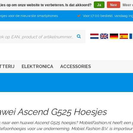
kies op om onze website te verbeteren. Is dat akkoord?
Ja
Nee
Meer 
sjes voor de nieuwste smartphones
Voor 17:00 besteld, vandaag in
TTERIJ
ELEKTRONICA
ACCESSORIES
wei Ascend G525 Hoesjes
 naar een huawei Ascend G525 hoesjes? MobielFashion.nl heeft een 
lefoonhoesjes voor uw onderneming. Mobiel Fashion B.V. is importeu