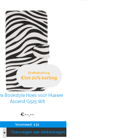
Staffelkorting
€tot 20% korting
ra Bookstyle Hoes voor Huawei
Ascend G525 Wit
€--,--
Voorraad: 131
Toevoegen aan winkelwagen