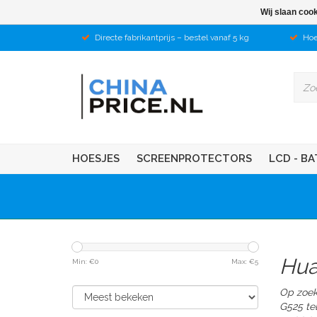
Wij slaan coo
Directe fabrikantprijs – bestel vanaf 5 kg
Hoe
HOESJES
SCREENPROTECTORS
LCD - BA
Hua
Min: €
0
Max: €
5
Op zoek
G525 te