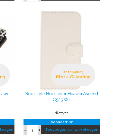
Staffelkorting
ing
€tot 20% korting
uawei
Bookstyle Hoes voor Huawei Ascend
G525 Wit
€--,--
Voorraad: 82
elwagen
Toevoegen aan winkelwagen