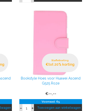
Staffelkorting
ing
€tot 20% korting
Ascend
Bookstyle Hoes voor Huawei Ascend
G525 Roze
€--,--
Voorraad: 65
elwagen
Toevoegen aan winkelwagen