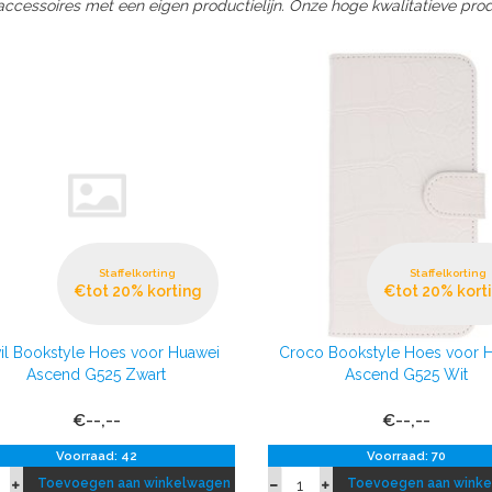
ccessoires met een eigen productielijn. Onze hoge kwalitatieve produ
Staffelkorting
Staffelkorting
€tot 20% korting
€tot 20% kort
il Bookstyle Hoes voor Huawei
Croco Bookstyle Hoes voor 
Ascend G525 Zwart
Ascend G525 Wit
€--,--
€--,--
Voorraad: 42
Voorraad: 70
Toevoegen aan winkelwagen
Toevoegen aan wink