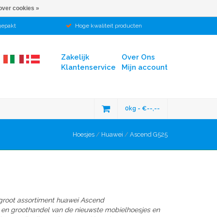
over cookies »
gepakt
Hoge kwaliteit producten
Zakelijk
Over Ons
Klantenservice
Mijn account
0kg - €--,--
Hoesjes
/
Huawei
/
Ascend G525
groot assortiment huawei Ascend
r en groothandel van de nieuwste mobielhoesjes en