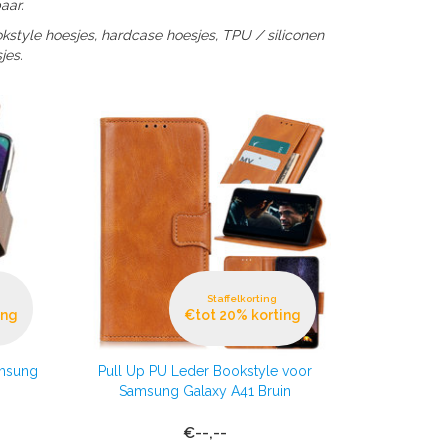
aar.
kstyle hoesjes, hardcase hoesjes, TPU / siliconen
jes.
Staffelkorting
ing
€tot 20% korting
amsung
Pull Up PU Leder Bookstyle voor
Samsung Galaxy A41 Bruin
€--,--