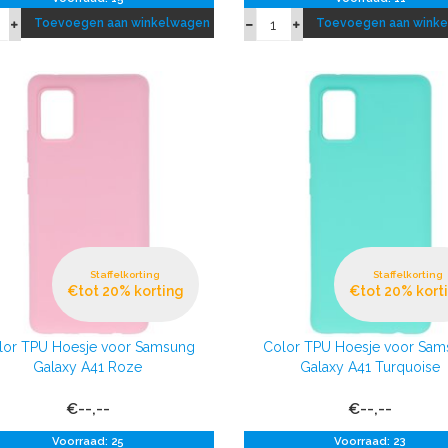
Toevoegen aan winkelwagen
Toevoegen aan wink
Staffelkorting
Staffelkorting
€tot 20% korting
€tot 20% kort
lor TPU Hoesje voor Samsung
Color TPU Hoesje voor Sa
Galaxy A41 Roze
Galaxy A41 Turquoise
€--,--
€--,--
Voorraad: 25
Voorraad: 23