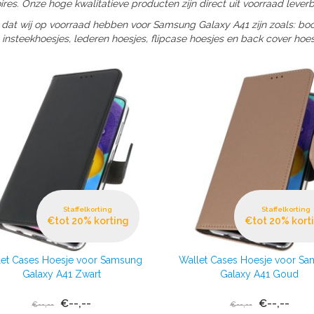
res. Onze hoge kwalitatieve producten zijn direct uit voorraad leverb
 dat wij op voorraad hebben voor Samsung Galaxy A41 zijn zoals: boo
 insteekhoesjes, lederen hoesjes, flipcase hoesjes en back cover hoes
Staffelkorting
Staffelkorting
€tot 20% korting
€tot 20% kort
let Cases Hoesje voor Samsung
Wallet Cases Hoesje voor S
Galaxy A41 Zwart
Galaxy A41 Goud
€--,--
€--,--
€--,--
€--,--