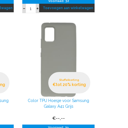
Voorraad: 32
elwagen
Toevoegen aan winkelwagen
Staffelkorting
ing
€tot 20% korting
msung
Color TPU Hoesje voor Samsung
Galaxy A41 Grijs
€--,--
Voorraad: 29