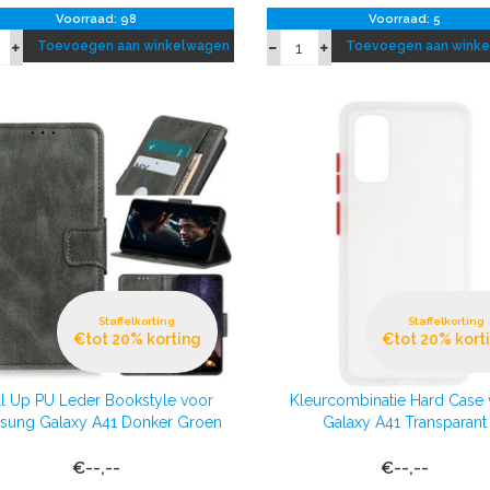
Voorraad: 98
Voorraad: 5
Toevoegen aan winkelwagen
Toevoegen aan wink
Staffelkorting
Staffelkorting
€tot 20% korting
€tot 20% kort
ll Up PU Leder Bookstyle voor
Kleurcombinatie Hard Case 
sung Galaxy A41 Donker Groen
Galaxy A41 Transparant
€--,--
€--,--