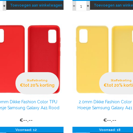
Toevoegen aan winkelwagen
Toevoegen aan wink
Staffelkorting
Staffelkorting
€tot 20% korting
€tot 20% kort
0mm Dikke Fashion Color TPU
2.0mm Dikke Fashion Color
sje Samsung Galaxy A41 Rood
Hoesje Samsung Galaxy A41
€--,--
€--,--
Voorraad: 12
Voorraad: 18