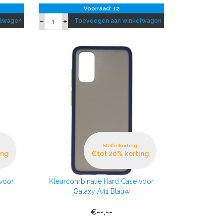
Voorraad: 12
elwagen
Toevoegen aan winkelwagen
Staffelkorting
ing
€tot 20% korting
voor
Kleurcombinatie Hard Case voor
Galaxy A41 Blauw
€--,--