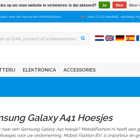
kies op om onze website te verbeteren. Is dat akkoord?
Ja
Nee
Meer 
sjes voor de nieuwste smartphones
Voor 17:00 besteld, vandaag in
TTERIJ
ELEKTRONICA
ACCESSORIES
sung Galaxy A41 Hoesjes
 naar een Samsung Galaxy A41 hoesje? MobielFashion.nl heeft een 
nhoesjes voor uw onderneming. Mobiel Fashion B.V. is importeur en 