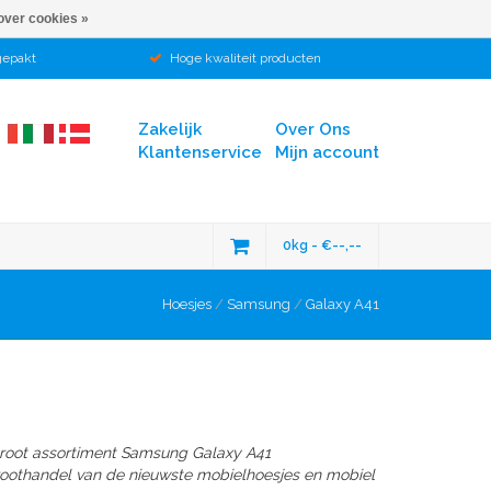
over cookies »
gepakt
Hoge kwaliteit producten
Zakelijk
Over Ons
Klantenservice
Mijn account
0kg - €--,--
Hoesjes
/
Samsung
/
Galaxy A41
groot assortiment Samsung Galaxy A41
groothandel van de nieuwste mobielhoesjes en mobiel