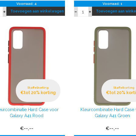
Voorraad: 4
Voorraad: 1
Toevoegen aan winkelwagen
Toevoegen aan wink
Staffelkorting
Staffelkorting
€tot 20% korting
€tot 20% kort
eurcombinatie Hard Case voor
Kleurcombinatie Hard Case 
Galaxy A41 Rood
Galaxy A41 Groen
€--,--
€--,--