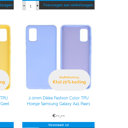
elwagen
Toevoegen aan winkelwagen
Staffelkorting
ing
€tot 20% korting
 TPU
2.0mm Dikke Fashion Color TPU
 Geel
Hoesje Samsung Galaxy A41 Paars
€--,--
Voorraad: 12