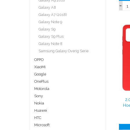
Galaxy A9 2018
Galaxy A8
Galaxy A7 (2018)
Galaxy Note 9
Galaxy S9
Galaxy S9 Plus
Galaxy Note 8
Samsung Galaxy Overig Serie
OPPO
XiaoMi
Google
OnePlus
Motorola
Sony
2.
Nokia
Hoe
Huawei
HTC
Microsoft