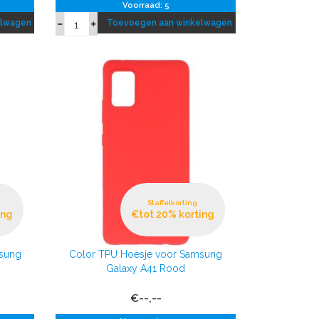
Voorraad: 5
elwagen
Toevoegen aan winkelwagen
Staffelkorting
ing
€tot 20% korting
msung
Color TPU Hoesje voor Samsung
Galaxy A41 Rood
€--,--