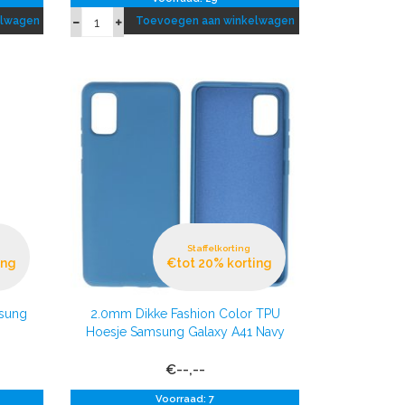
elwagen
Toevoegen aan winkelwagen
Staffelkorting
ing
€tot 20% korting
msung
2.0mm Dikke Fashion Color TPU
Hoesje Samsung Galaxy A41 Navy
€--,--
Voorraad: 7