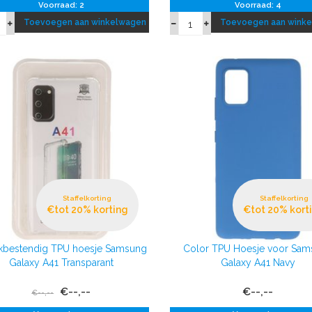
Voorraad: 2
Voorraad: 4
Toevoegen aan winkelwagen
Toevoegen aan wink
Staffelkorting
Staffelkorting
€tot 20% korting
€tot 20% kort
kbestendig TPU hoesje Samsung
Color TPU Hoesje voor Sa
Galaxy A41 Transparant
Galaxy A41 Navy
€--,--
€--,--
€--,--