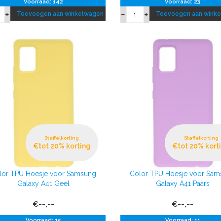
Voorraad: 142
Voorraad: 23
Toevoegen aan winkelwagen
Toevoegen aan wink
Staffelkorting
Staffelkorting
€tot 20% korting
€tot 20% kort
lor TPU Hoesje voor Samsung
Color TPU Hoesje voor Sa
Galaxy A41 Geel
Galaxy A41 Paars
€--,--
€--,--
Voorraad: 15
Voorraad: 11