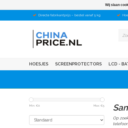
Wij slaan coo
Directe fabrikantprijs – bestel vanaf 5 kg
Hoe
HOESJES
SCREENPROTECTORS
LCD - BA
Sam
Min: €
0
Max: €
5
Op zoek
telefoo