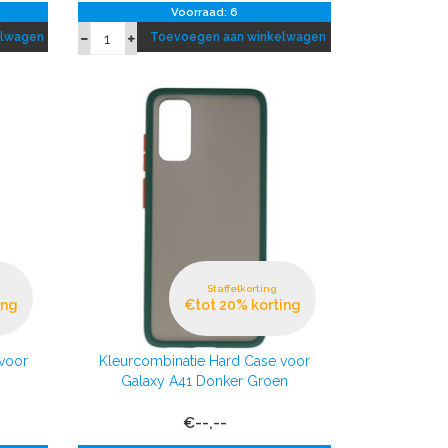
Voorraad: 6
elwagen
Toevoegen aan winkelwagen
Staffelkorting
ing
€tot 20% korting
voor
Kleurcombinatie Hard Case voor
Galaxy A41 Donker Groen
€--,--