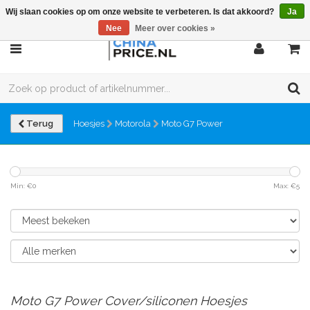
Wij slaan cookies op om onze website te verbeteren. Is dat akkoord?
Ja
Nee
Meer over cookies »
Terug
Hoesjes
Motorola
Moto G7 Power
Min: €
0
Max: €
5
Moto G7 Power Cover/siliconen Hoesjes