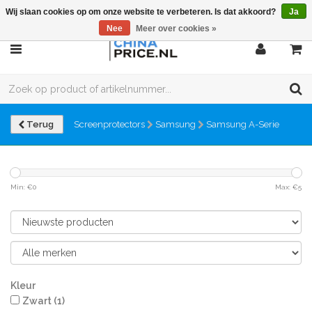
Wij slaan cookies op om onze website te verbeteren. Is dat akkoord?
Ja
Nee
Meer over cookies »
Terug
Screenprotectors
Samsung
Samsung A-Serie
Min: €
0
Max: €
5
Kleur
Zwart
(1)