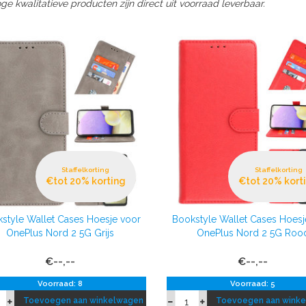
e kwalitatieve producten zijn direct uit voorraad leverbaar.
Staffelkorting
Staffelkorting
€tot 20% korting
€tot 20% kort
style Wallet Cases Hoesje voor
Bookstyle Wallet Cases Hoesj
OnePlus Nord 2 5G Grijs
OnePlus Nord 2 5G Roo
€--,--
€--,--
Voorraad: 8
Voorraad: 5
Toevoegen aan winkelwagen
Toevoegen aan wink