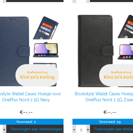
Staffelkorting
Staffelkorting
€tot 20% korting
€tot 20% kort
style Wallet Cases Hoesje voor
Bookstyle Wallet Cases Hoesj
OnePlus Nord 2 5G Navy
OnePlus Nord 2 5G Zwar
€--,--
€--,--
Voorraad: 2
Voorraad: 19
Toevoegen aan winkelwagen
Toevoegen aan wink