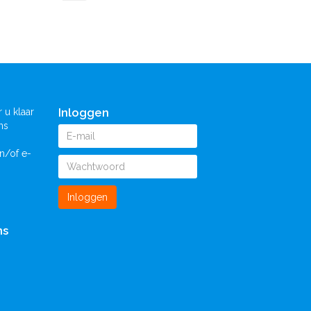
Inloggen
 u klaar
ns
n/of e-
Inloggen
ns