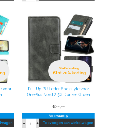
Staffelkorting
ing
€tot 20% korting
e voor
Pull Up PU Leder Bookstyle voor
n
OnePlus Nord 2 5G Donker Groen
€--,--
Voorraad: 5
elwagen
Toevoegen aan winkelwagen