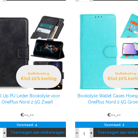
Staffelkorting
Staffelkorting
€tot 20% korting
€tot 20% kort
ll Up PU Leder Bookstyle voor
Bookstyle Wallet Cases Hoesj
OnePlus Nord 2 5G Zwart
OnePlus Nord 2 5G Groe
€--,--
€--,--
Voorraad: 4
Voorraad: 2
Toevoegen aan winkelwagen
Toevoegen aan wink