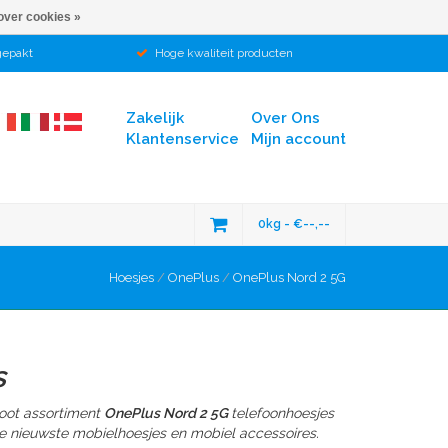
over cookies »
gepakt
Hoge kwaliteit producten
Zakelijk
Over Ons
Klantenservice
Mijn account
0kg - €--,--
Hoesjes
/
OnePlus
/
OnePlus Nord 2 5G
s
root assortiment
OnePlus Nord 2 5G
telefoonhoesjes
e nieuwste mobielhoesjes en mobiel accessoires.