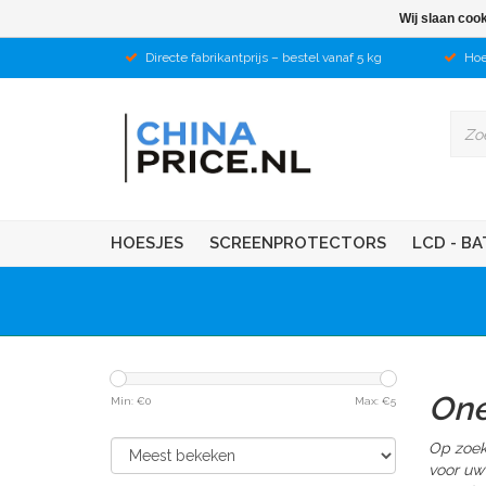
Wij slaan coo
Directe fabrikantprijs – bestel vanaf 5 kg
Hoe
HOESJES
SCREENPROTECTORS
LCD - BA
One
Min: €
0
Max: €
5
Op zoek
voor uw