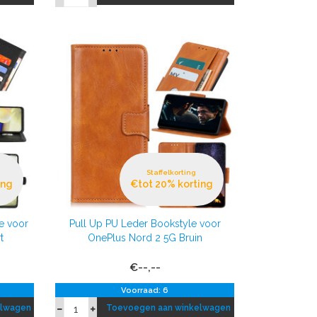
Staffelkorting
ing
€tot 20% korting
e voor
Pull Up PU Leder Bookstyle voor
t
OnePlus Nord 2 5G Bruin
€--,--
Voorraad: 6
elwagen
Toevoegen aan winkelwagen