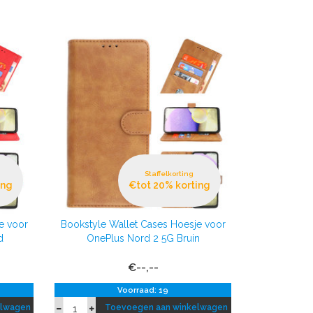
Staffelkorting
ing
€tot 20% korting
e voor
Bookstyle Wallet Cases Hoesje voor
d
OnePlus Nord 2 5G Bruin
€--,--
Voorraad: 19
elwagen
Toevoegen aan winkelwagen