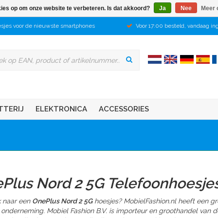
kies op om onze website te verbeteren. Is dat akkoord?
Ja
Nee
Meer 
sjes voor de nieuwste smartphones
Voor 17:00 besteld, vandaag in
TTERIJ
ELEKTRONICA
ACCESSORIES
Plus Nord 2 5G Telefoonhoesje
 naar een
OnePlus Nord 2 5G
hoesjes? MobielFashion.nl heeft een g
 onderneming. Mobiel Fashion B.V. is importeur en groothandel van d