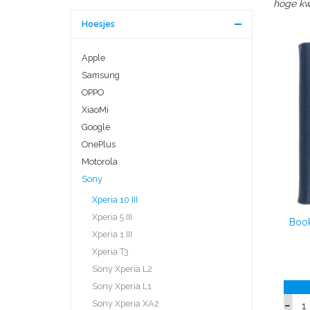
hoge kwa
Hoesjes
Apple
Samsung
OPPO
XiaoMi
Google
OnePlus
Motorola
Sony
Xperia 10 III
Xperia 5 III
Book
Xperia 1 III
Xperia T3
Sony Xperia L2
Sony Xperia L1
Sony Xperia XA2