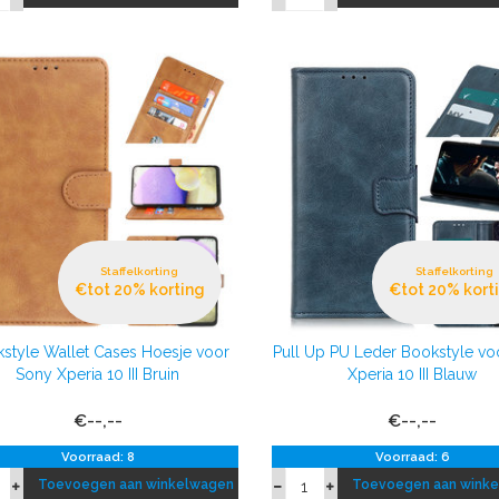
Staffelkorting
Staffelkorting
€tot 20% korting
€tot 20% kort
style Wallet Cases Hoesje voor
Pull Up PU Leder Bookstyle vo
Sony Xperia 10 III Bruin
Xperia 10 III Blauw
€--,--
€--,--
Voorraad: 8
Voorraad: 6
Toevoegen aan winkelwagen
Toevoegen aan wink