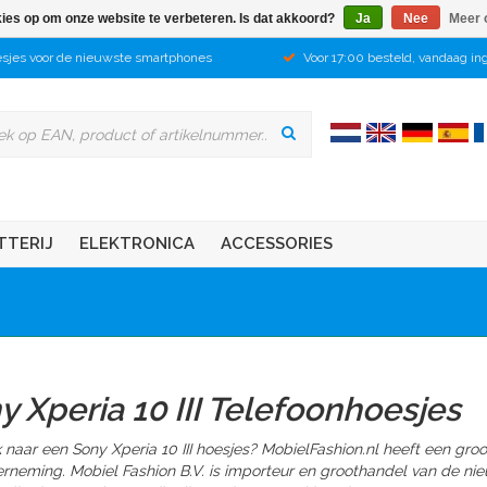
kies op om onze website te verbeteren. Is dat akkoord?
Ja
Nee
Meer 
sjes voor de nieuwste smartphones
Voor 17:00 besteld, vandaag in
TTERIJ
ELEKTRONICA
ACCESSORIES
y Xperia 10 III Telefoonhoesjes
naar een Sony Xperia 10 III hoesjes? MobielFashion.nl heeft een groot
rneming. Mobiel Fashion B.V. is importeur en groothandel van de ni