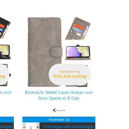
Staffelkorting
ing
€tot 20% korting
e voor
Bookstyle Wallet Cases Hoesje voor
Sony Xperia 10 III Grijs
€--,--
Voorraad: 13
elwagen
Toevoegen aan winkelwagen