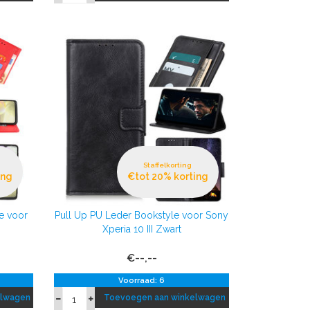
Staffelkorting
ing
€tot 20% korting
e voor
Pull Up PU Leder Bookstyle voor Sony
Xperia 10 III Zwart
€--,--
Voorraad: 6
elwagen
Toevoegen aan winkelwagen