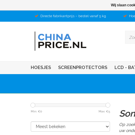
Wij slaan coo
Directe fabrikantprijs – bestel vanaf 5 kg
Hoe
HOESJES
SCREENPROTECTORS
LCD - BA
Son
Min: €
0
Max: €
5
Op zoek 
uw onde