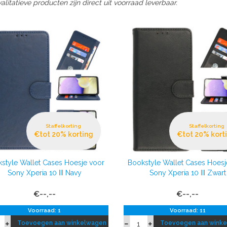
litatieve producten zijn direct uit voorraad leverbaar.
Staffelkorting
Staffelkorting
€tot 20% korting
€tot 20% kort
style Wallet Cases Hoesje voor
Bookstyle Wallet Cases Hoesj
Sony Xperia 10 III Navy
Sony Xperia 10 III Zwart
€--,--
€--,--
Voorraad: 1
Voorraad: 11
Toevoegen aan winkelwagen
Toevoegen aan wink