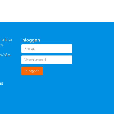
Inloggen
 u klaar
ns
n/of e-
Inloggen
ns