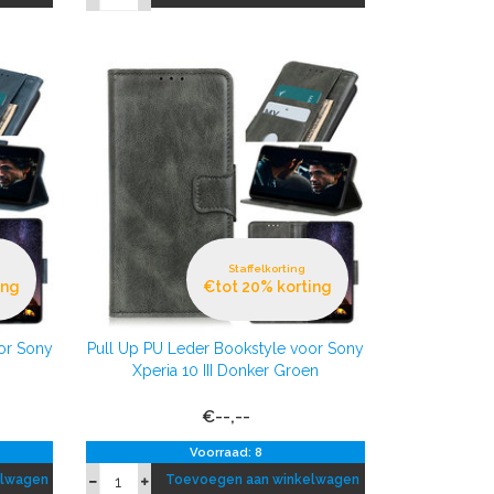
Staffelkorting
ing
€tot 20% korting
or Sony
Pull Up PU Leder Bookstyle voor Sony
Xperia 10 III Donker Groen
€--,--
Voorraad: 8
elwagen
Toevoegen aan winkelwagen