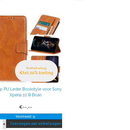
Staffelkorting
€tot 20% korting
Up PU Leder Bookstyle voor Sony
Xperia 10 III Bruin
€--,--
Voorraad: 9
Toevoegen aan winkelwagen