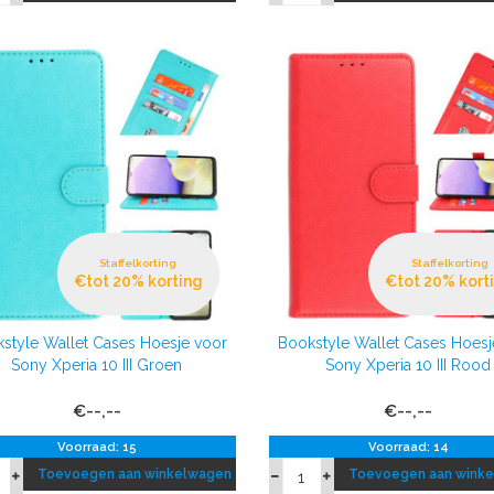
Staffelkorting
Staffelkorting
€tot 20% korting
€tot 20% kort
style Wallet Cases Hoesje voor
Bookstyle Wallet Cases Hoesj
Sony Xperia 10 III Groen
Sony Xperia 10 III Rood
€--,--
€--,--
Voorraad: 15
Voorraad: 14
Toevoegen aan winkelwagen
Toevoegen aan wink