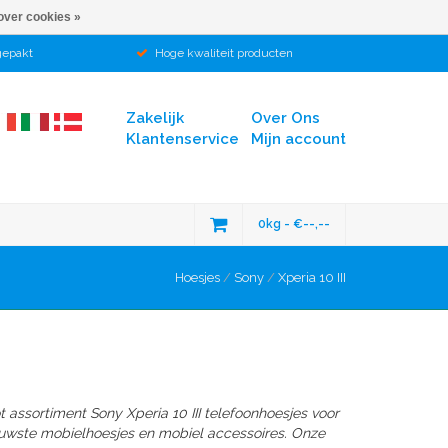
over cookies »
gepakt
Hoge kwaliteit producten
Zakelijk
Over Ons
Klantenservice
Mijn account
0kg - €--,--
Hoesjes
/
Sony
/
Xperia 10 III
 assortiment Sony Xperia 10 III telefoonhoesjes voor
euwste mobielhoesjes en mobiel accessoires. Onze