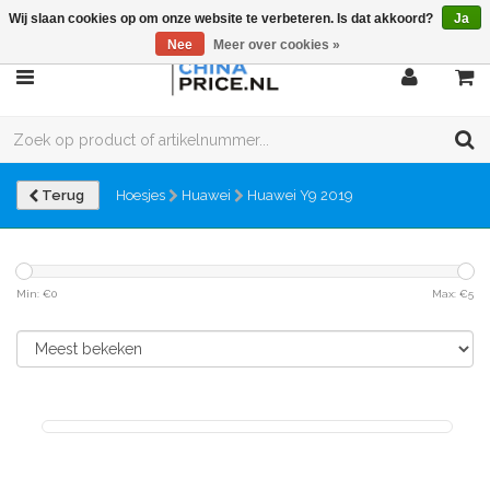
Wij slaan cookies op om onze website te verbeteren. Is dat akkoord?
Ja
Nee
Meer over cookies »
Terug
Hoesjes
Huawei
Huawei Y9 2019
Min: €
0
Max: €
5