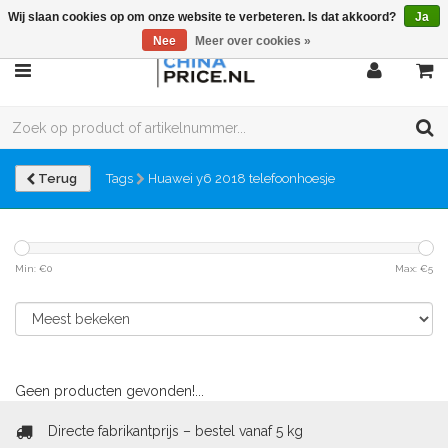
Wij slaan cookies op om onze website te verbeteren. Is dat akkoord?
Ja
Nee
Meer over cookies »
Terug
Tags
Huawei y6 2018 telefoonhoesje
Min: €
0
Max: €
5
Geen producten gevonden!...
Directe fabrikantprijs – bestel vanaf 5 kg