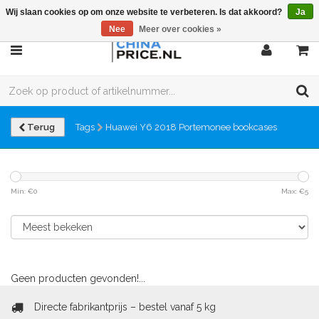
Wij slaan cookies op om onze website te verbeteren. Is dat akkoord?
Ja
Nee
Meer over cookies »
Terug
Tags
Huawei Y6 2018 Portemonee bookcases
Min: €
0
Max: €
5
Geen producten gevonden!...
Directe fabrikantprijs – bestel vanaf 5 kg