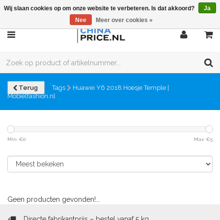
Wij slaan cookies op om onze website te verbeteren. Is dat akkoord?
Ja
Nee
Meer over cookies »
Terug
Tags
Huawei Y6 2018 Hoesje Temple |
Mobielfashion.nl
Min: €
0
Max: €
5
Geen producten gevonden!...
Directe fabrikantprijs – bestel vanaf 5 kg