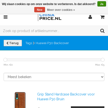
Wij slaan cookies op om onze website te verbeteren. Is dat akkoord?
Ja
Nee
Meer over cookies »
Terug
Tags
Huawei P30 Backcover
Min: €
0
Max: €
5
Grip Stand Hardcase Backcover voor
Huawei P30 Bruin