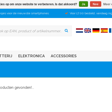
kies op om onze website te verbeteren. Is dat akkoord?
Ja
Nee
Meer 
sjes voor de nieuwste smartphones
Voor 17:00 besteld, vandaag in
TTERIJ
ELEKTRONICA
ACCESSORIES
oducten gevonden!...