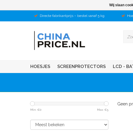
Wij slaan coo
Directe fabrikantprijs – bestel vanaf 5 kg
Hoe
HOESJES
SCREENPROTECTORS
LCD - BA
Geen pr
Min: €
0
Max: €
5