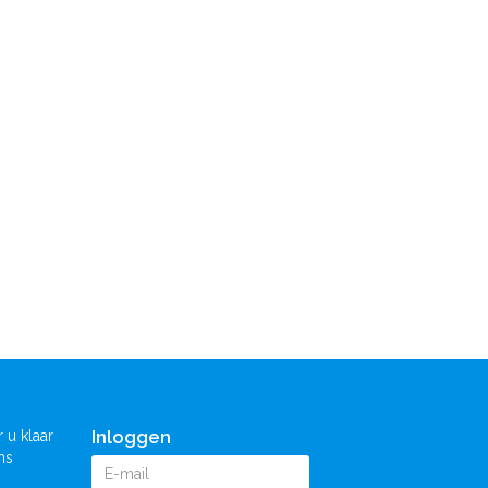
Inloggen
 u klaar
ns