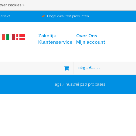
over cookies »
gepakt
Hoge kwaliteit producten
Zakelijk
Over Ons
Klantenservice
Mijn account
0kg - €--,--
Tags
/
huawei p20 pro cases