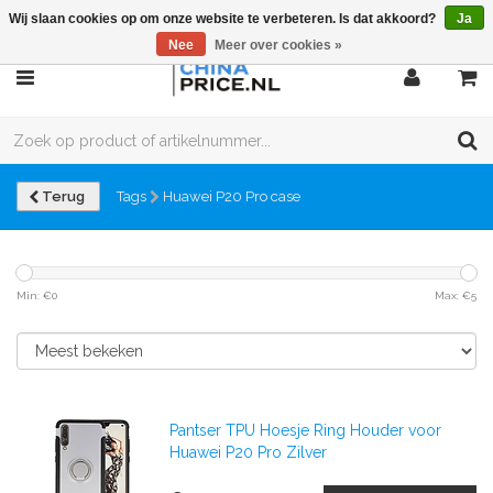
Wij slaan cookies op om onze website te verbeteren. Is dat akkoord?
Ja
Nee
Meer over cookies »
Terug
Tags
Huawei P20 Pro case
Min: €
0
Max: €
5
Pantser TPU Hoesje Ring Houder voor
Huawei P20 Pro Zilver